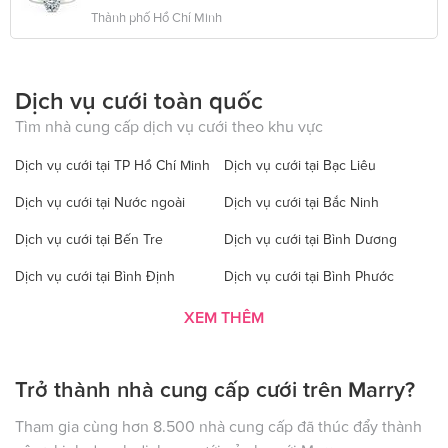
Thành phố Hồ Chí Minh
Dịch vụ cưới toàn quốc
Tìm nhà cung cấp dịch vụ cưới theo khu vực
Dịch vụ cưới tại TP Hồ Chí Minh
Dịch vụ cưới tại Bạc Liêu
Dịch vụ cưới tại Nước ngoài
Dịch vụ cưới tại Bắc Ninh
Dịch vụ cưới tại Bến Tre
Dịch vụ cưới tại Bình Dương
Dịch vụ cưới tại Bình Định
Dịch vụ cưới tại Bình Phước
Dịch vụ cưới tại Bình Thuận
Dịch vụ cưới tại Cà Mau
XEM THÊM
Dịch vụ cưới tại Cao Bằng
Dịch vụ cưới tại Đăk Lăk
Trở thành nhà cung cấp cưới trên Marry?
Dịch vụ cưới tại Hà Nội
Dịch vụ cưới tại Đăk Nông
Dịch vụ cưới tại Điện Biên
Dịch vụ cưới tại Đồng Nai
Tham gia cùng hơn 8.500 nhà cung cấp đã thúc đẩy thành