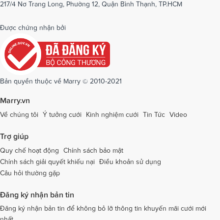
217/4 Nơ Trang Long, Phường 12, Quận Bình Thạnh, TP.HCM
Dịch vụ cưới tại Phú Yên
Dịch vụ cưới tại Phú Thọ
Dịch vụ cưới tại Quảng Bình
Dịch vụ cưới tại Quảng Nam
Được chứng nhận bởi
Dịch vụ cưới tại Quảng Ngãi
Dịch vụ cưới tại Hải Phòng
Dịch vụ cưới tại Quảng Ninh
Dịch vụ cưới tại Quảng Trị
Dịch vụ cưới tại Sóc Trăng
Dịch vụ cưới tại Sơn La
Bản quyền thuộc về Marry © 2010-2021
Dịch vụ cưới tại Tây Ninh
Dịch vụ cưới tại Thái Nguyên
Marry.vn
Dịch vụ cưới tại Thái Bình
Dịch vụ cưới tại Thanh Hóa
Về chúng tôi
Ý tưởng cưới
Kinh nghiệm cưới
Tin Tức
Video
Dịch vụ cưới tại Thừa Thiên - Huế
Dịch vụ cưới tại Tiền Giang
Trợ giúp
Dịch vụ cưới tại An Giang
Dịch vụ cưới tại Trà Vinh
Quy chế hoạt động
Chính sách bảo mật
Chính sách giải quyết khiếu nại
Điều khoản sử dụng
Dịch vụ cưới tại Tuyên Quang
Dịch vụ cưới tại Vĩnh Long
Câu hỏi thường gặp
Dịch vụ cưới tại Vĩnh Phúc
Dịch vụ cưới tại Yên Bái
Đăng ký nhận bản tin
Dịch vụ cưới tại Bà Rịa - Vũng Tàu
Dịch vụ cưới tại Bắc Giang
Đăng ký nhận bản tin để không bỏ lỡ thông tin khuyến mãi cưới mới
nhất