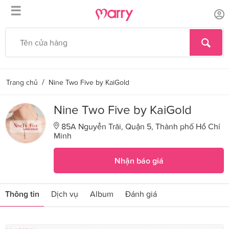
☰
/
Trang chủ
Nine Two Five by KaiGold
Nine Two Five by KaiGold
85A Nguyễn Trãi, Quận 5, Thành phố Hồ Chí
Minh
Nhận báo giá
Thông tin
Dịch vụ
Album
Đánh giá