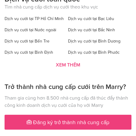
Tìm nhà cung cấp dịch vụ cưới theo khu vực
Dịch vụ cưới tại TP Hồ Chí Minh
Dịch vụ cưới tại Bạc Liêu
Dịch vụ cưới tại Nước ngoài
Dịch vụ cưới tại Bắc Ninh
Dịch vụ cưới tại Bến Tre
Dịch vụ cưới tại Bình Dương
Dịch vụ cưới tại Bình Định
Dịch vụ cưới tại Bình Phước
Dịch vụ cưới tại Bình Thuận
Dịch vụ cưới tại Cà Mau
XEM THÊM
Dịch vụ cưới tại Cao Bằng
Dịch vụ cưới tại Đăk Lăk
Trở thành nhà cung cấp cưới trên Marry?
Dịch vụ cưới tại Hà Nội
Dịch vụ cưới tại Đăk Nông
Dịch vụ cưới tại Điện Biên
Dịch vụ cưới tại Đồng Nai
Tham gia cùng hơn 8.500 nhà cung cấp đã thúc đẩy thành
công kinh doanh dịch vụ cưới của họ với Marry
Dịch vụ cưới tại Đồng Tháp
Dịch vụ cưới tại Gia Lai
Dịch vụ cưới tại Hà Giang
Dịch vụ cưới tại Hà Nam
Đăng ký trở thành nhà cung cấp
Dịch vụ cưới tại Hà Tây
Dịch vụ cưới tại Hà Tĩnh