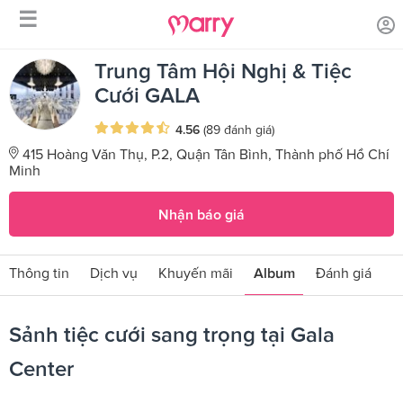
☰
/
Trang chủ
Sảnh tiệc cưới sang trọng tại Gala Center
Trung Tâm Hội Nghị & Tiệc
Cưới GALA
4.56
(89 đánh giá)
415 Hoàng Văn Thụ, P.2, Quận Tân Bình, Thành phố Hồ Chí
Minh
Nhận báo giá
Thông tin
Dịch vụ
Khuyến mãi
Album
Đánh giá
Sảnh tiệc cưới sang trọng tại Gala
Center