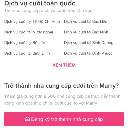
Dịch vụ cưới toàn quốc
Tìm nhà cung cấp dịch vụ cưới theo khu vực
Dịch vụ cưới tại TP Hồ Chí Minh
Dịch vụ cưới tại Bạc Liêu
Dịch vụ cưới tại Nước ngoài
Dịch vụ cưới tại Bắc Ninh
Dịch vụ cưới tại Bến Tre
Dịch vụ cưới tại Bình Dương
Dịch vụ cưới tại Bình Định
Dịch vụ cưới tại Bình Phước
Dịch vụ cưới tại Bình Thuận
Dịch vụ cưới tại Cà Mau
XEM THÊM
Dịch vụ cưới tại Cao Bằng
Dịch vụ cưới tại Đăk Lăk
Trở thành nhà cung cấp cưới trên Marry?
Dịch vụ cưới tại Hà Nội
Dịch vụ cưới tại Đăk Nông
Dịch vụ cưới tại Điện Biên
Dịch vụ cưới tại Đồng Nai
Tham gia cùng hơn 8.500 nhà cung cấp đã thúc đẩy thành
công kinh doanh dịch vụ cưới của họ với Marry
Dịch vụ cưới tại Đồng Tháp
Dịch vụ cưới tại Gia Lai
Dịch vụ cưới tại Hà Giang
Dịch vụ cưới tại Hà Nam
Đăng ký trở thành nhà cung cấp
Dịch vụ cưới tại Hà Tây
Dịch vụ cưới tại Hà Tĩnh