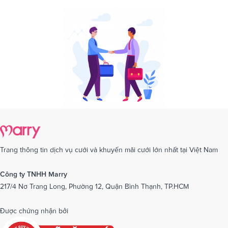
Dịch vụ cưới tại Hải Dương
Dịch vụ cưới tại Đà Nẵng
Dịch vụ cưới tại Hậu Giang
Dịch vụ cưới tại Hòa Bình
Dịch vụ cưới tại Hưng Yên
Dịch vụ cưới tại Khánh Hòa
Dịch vụ cưới tại Kiên Giang
Dịch vụ cưới tại Kon Tom
Dịch vụ cưới tại Lai Châu
Dịch vụ cưới tại Lâm Đồng
Dịch vụ cưới tại Lạng Sơn
Dịch vụ cưới tại Lào Cai
Dịch vụ cưới tại Cần Thơ
Dịch vụ cưới tại Long An
Dịch vụ cưới tại Nam Định
Dịch vụ cưới tại Nghệ An
Trang thông tin dịch vụ cưới và khuyến mãi cưới lớn nhất tại Việt Nam
Dịch vụ cưới tại Ninh Bình
Dịch vụ cưới tại Ninh Thuận
Công ty TNHH Marry
217/4 Nơ Trang Long, Phường 12, Quận Bình Thạnh, TP.HCM
Dịch vụ cưới tại Phú Yên
Dịch vụ cưới tại Phú Thọ
Dịch vụ cưới tại Quảng Bình
Dịch vụ cưới tại Quảng Nam
Được chứng nhận bởi
Dịch vụ cưới tại Quảng Ngãi
Dịch vụ cưới tại Hải Phòng