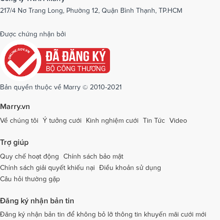
217/4 Nơ Trang Long, Phường 12, Quận Bình Thạnh, TP.HCM
Dịch vụ cưới tại Phú Yên
Dịch vụ cưới tại Phú Thọ
Dịch vụ cưới tại Quảng Bình
Dịch vụ cưới tại Quảng Nam
Được chứng nhận bởi
Dịch vụ cưới tại Quảng Ngãi
Dịch vụ cưới tại Hải Phòng
Dịch vụ cưới tại Quảng Ninh
Dịch vụ cưới tại Quảng Trị
Dịch vụ cưới tại Sóc Trăng
Dịch vụ cưới tại Sơn La
Bản quyền thuộc về Marry © 2010-2021
Dịch vụ cưới tại Tây Ninh
Dịch vụ cưới tại Thái Nguyên
Marry.vn
Dịch vụ cưới tại Thái Bình
Dịch vụ cưới tại Thanh Hóa
Về chúng tôi
Ý tưởng cưới
Kinh nghiệm cưới
Tin Tức
Video
Dịch vụ cưới tại Thừa Thiên - Huế
Dịch vụ cưới tại Tiền Giang
Trợ giúp
Dịch vụ cưới tại An Giang
Dịch vụ cưới tại Trà Vinh
Quy chế hoạt động
Chính sách bảo mật
Chính sách giải quyết khiếu nại
Điều khoản sử dụng
Dịch vụ cưới tại Tuyên Quang
Dịch vụ cưới tại Vĩnh Long
Câu hỏi thường gặp
Dịch vụ cưới tại Vĩnh Phúc
Dịch vụ cưới tại Yên Bái
Đăng ký nhận bản tin
Dịch vụ cưới tại Bà Rịa - Vũng Tàu
Dịch vụ cưới tại Bắc Giang
Đăng ký nhận bản tin để không bỏ lỡ thông tin khuyến mãi cưới mới