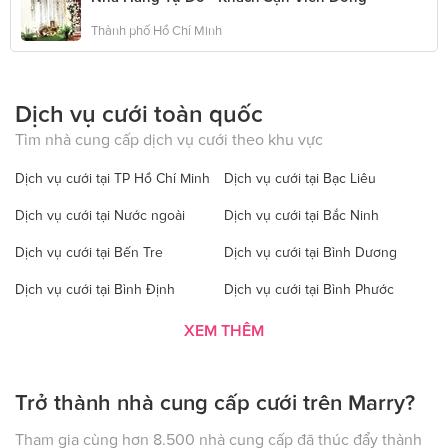
Thành phố Hồ Chí Minh
Dịch vụ cưới toàn quốc
Tìm nhà cung cấp dịch vụ cưới theo khu vực
Dịch vụ cưới tại TP Hồ Chí Minh
Dịch vụ cưới tại Bạc Liêu
Dịch vụ cưới tại Nước ngoài
Dịch vụ cưới tại Bắc Ninh
Dịch vụ cưới tại Bến Tre
Dịch vụ cưới tại Bình Dương
Dịch vụ cưới tại Bình Định
Dịch vụ cưới tại Bình Phước
Dịch vụ cưới tại Bình Thuận
Dịch vụ cưới tại Cà Mau
XEM THÊM
Dịch vụ cưới tại Cao Bằng
Dịch vụ cưới tại Đăk Lăk
Trở thành nhà cung cấp cưới trên Marry?
Dịch vụ cưới tại Hà Nội
Dịch vụ cưới tại Đăk Nông
Dịch vụ cưới tại Điện Biên
Dịch vụ cưới tại Đồng Nai
Tham gia cùng hơn 8.500 nhà cung cấp đã thúc đẩy thành