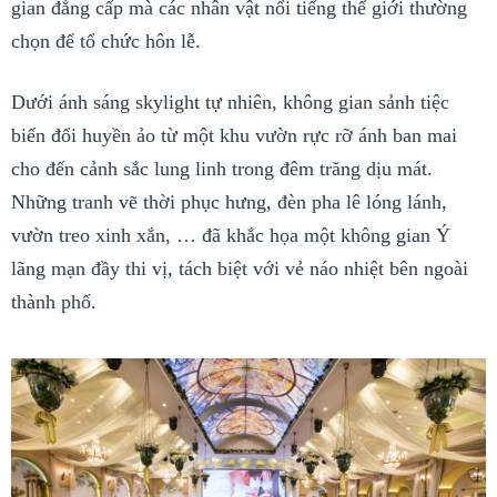
gian đẳng cấp mà các nhân vật nổi tiếng thế giới thường
chọn để tổ chức hôn lễ.
Dưới ánh sáng skylight tự nhiên, không gian sảnh tiệc
biến đổi huyền ảo từ một khu vườn rực rỡ ánh ban mai
cho đến cảnh sắc lung linh trong đêm trăng dịu mát.
Những tranh vẽ thời phục hưng, đèn pha lê lóng lánh,
vườn treo xinh xắn, … đã khắc họa một không gian Ý
lãng mạn đầy thi vị, tách biệt với vẻ náo nhiệt bên ngoài
thành phố.