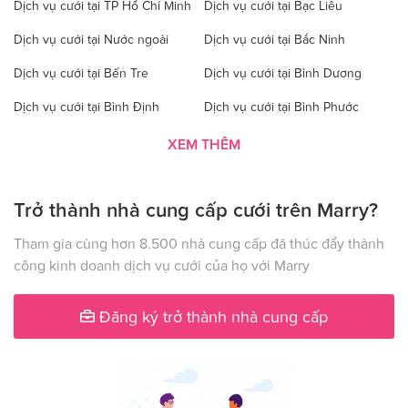
Dịch vụ cưới tại TP Hồ Chí Minh
Dịch vụ cưới tại Bạc Liêu
Dịch vụ cưới tại Nước ngoài
Dịch vụ cưới tại Bắc Ninh
Dịch vụ cưới tại Bến Tre
Dịch vụ cưới tại Bình Dương
Dịch vụ cưới tại Bình Định
Dịch vụ cưới tại Bình Phước
Dịch vụ cưới tại Bình Thuận
Dịch vụ cưới tại Cà Mau
XEM THÊM
Dịch vụ cưới tại Cao Bằng
Dịch vụ cưới tại Đăk Lăk
Trở thành nhà cung cấp cưới trên Marry?
Dịch vụ cưới tại Hà Nội
Dịch vụ cưới tại Đăk Nông
Dịch vụ cưới tại Điện Biên
Dịch vụ cưới tại Đồng Nai
Tham gia cùng hơn 8.500 nhà cung cấp đã thúc đẩy thành
công kinh doanh dịch vụ cưới của họ với Marry
Dịch vụ cưới tại Đồng Tháp
Dịch vụ cưới tại Gia Lai
Dịch vụ cưới tại Hà Giang
Dịch vụ cưới tại Hà Nam
Đăng ký trở thành nhà cung cấp
Dịch vụ cưới tại Hà Tây
Dịch vụ cưới tại Hà Tĩnh
Dịch vụ cưới tại Hải Dương
Dịch vụ cưới tại Đà Nẵng