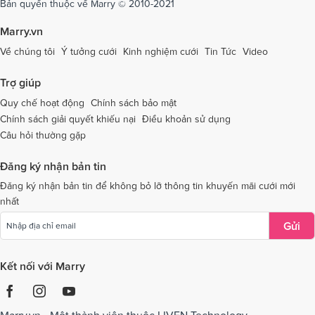
Bản quyền thuộc về Marry © 2010-2021
Dịch vụ cưới tại Tây Ninh
Dịch vụ cưới tại Thái Nguyên
Marry.vn
Dịch vụ cưới tại Thái Bình
Dịch vụ cưới tại Thanh Hóa
Về chúng tôi
Ý tưởng cưới
Kinh nghiệm cưới
Tin Tức
Video
Dịch vụ cưới tại Thừa Thiên - Huế
Dịch vụ cưới tại Tiền Giang
Trợ giúp
Dịch vụ cưới tại An Giang
Dịch vụ cưới tại Trà Vinh
Quy chế hoạt động
Chính sách bảo mật
Chính sách giải quyết khiếu nại
Điều khoản sử dụng
Dịch vụ cưới tại Tuyên Quang
Dịch vụ cưới tại Vĩnh Long
Câu hỏi thường gặp
Dịch vụ cưới tại Vĩnh Phúc
Dịch vụ cưới tại Yên Bái
Đăng ký nhận bản tin
Dịch vụ cưới tại Bà Rịa - Vũng Tàu
Dịch vụ cưới tại Bắc Giang
Đăng ký nhận bản tin để không bỏ lỡ thông tin khuyến mãi cưới mới
nhất
Dịch vụ cưới tại Bắc Kạn
Gửi
Kết nối với Marry