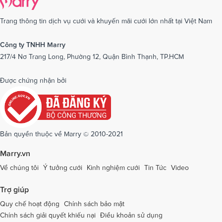
Dịch vụ cưới tại Cần Thơ
Dịch vụ cưới tại Long An
Dịch vụ cưới tại Nam Định
Dịch vụ cưới tại Nghệ An
Trang thông tin dịch vụ cưới và khuyến mãi cưới lớn nhất tại Việt Nam
Dịch vụ cưới tại Ninh Bình
Dịch vụ cưới tại Ninh Thuận
Công ty TNHH Marry
217/4 Nơ Trang Long, Phường 12, Quận Bình Thạnh, TP.HCM
Dịch vụ cưới tại Phú Yên
Dịch vụ cưới tại Phú Thọ
Dịch vụ cưới tại Quảng Bình
Dịch vụ cưới tại Quảng Nam
Được chứng nhận bởi
Dịch vụ cưới tại Quảng Ngãi
Dịch vụ cưới tại Hải Phòng
Dịch vụ cưới tại Quảng Ninh
Dịch vụ cưới tại Quảng Trị
Dịch vụ cưới tại Sóc Trăng
Dịch vụ cưới tại Sơn La
Bản quyền thuộc về Marry © 2010-2021
Dịch vụ cưới tại Tây Ninh
Dịch vụ cưới tại Thái Nguyên
Marry.vn
Dịch vụ cưới tại Thái Bình
Dịch vụ cưới tại Thanh Hóa
Về chúng tôi
Ý tưởng cưới
Kinh nghiệm cưới
Tin Tức
Video
Dịch vụ cưới tại Thừa Thiên - Huế
Dịch vụ cưới tại Tiền Giang
Trợ giúp
Dịch vụ cưới tại An Giang
Dịch vụ cưới tại Trà Vinh
Quy chế hoạt động
Chính sách bảo mật
Chính sách giải quyết khiếu nại
Điều khoản sử dụng
Dịch vụ cưới tại Tuyên Quang
Dịch vụ cưới tại Vĩnh Long