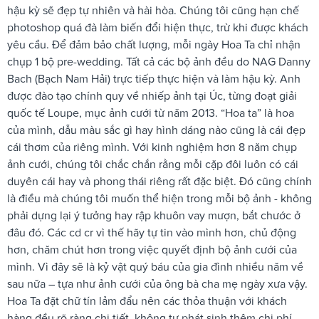
hậu kỳ sẽ đẹp tự nhiên và hài hòa. Chúng tôi cũng hạn chế
photoshop quá đà làm biến đổi hiện thực, trừ khi được khách
yêu cầu. Để đảm bảo chất lượng, mỗi ngày Hoa Ta chỉ nhận
chụp 1 bộ pre-wedding. Tất cả các bộ ảnh đều do NAG Danny
Bach (Bạch Nam Hải) trực tiếp thực hiện và làm hậu kỳ. Anh
được đào tạo chính quy về nhiếp ảnh tại Úc, từng đoạt giải
quốc tế Loupe, mục ảnh cưới từ năm 2013. “Hoa ta” là hoa
của mình, dẫu màu sắc gì hay hình dáng nào cũng là cái đẹp
cái thơm của riêng mình. Với kinh nghiệm hơn 8 năm chụp
ảnh cưới, chúng tôi chắc chắn rằng mỗi cặp đôi luôn có cái
duyên cái hay và phong thái riêng rất đặc biệt. Đó cũng chính
là điều mà chúng tôi muốn thể hiện trong mỗi bộ ảnh - không
phải dựng lại ý tưởng hay rập khuôn vay mượn, bắt chước ở
đâu đó. Các cd cr vì thế hãy tự tin vào mình hơn, chủ động
hơn, chăm chút hơn trong việc quyết định bộ ảnh cưới của
mình. Vì đây sẽ là kỷ vật quý báu của gia đình nhiều năm về
sau nữa – tựa như ảnh cưới của ông bà cha mẹ ngày xưa vậy.
Hoa Ta đặt chữ tín lảm đẩu nên các thỏa thuận với khách
hàng đều rõ ràng chi tiết, không tự phát sinh thêm chi phí.