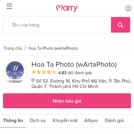
☰
/
Trang chủ
Hoa Ta Photo (wArtaPhoto)
Hoa Ta Photo (wArtaPhoto)
4.83
(40 đánh giá)
Số 53, Đường 16, Khu Phố Mỹ Văn, P. Tân Phú,
Quận 7, Thành phố Hồ Chí Minh
Nhận báo giá
Thông tin
Dịch vụ
Khuyến mãi
Album
Đánh giá