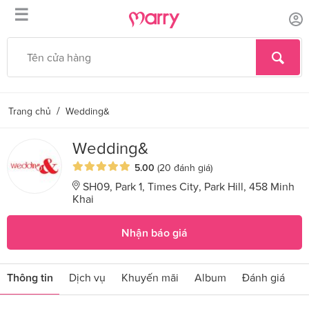
☰
/
Trang chủ
Wedding&
Wedding&
5.00
(20 đánh giá)
SH09, Park 1, Times City, Park Hill, 458 Minh
Khai
Nhận báo giá
Thông tin
Dịch vụ
Khuyến mãi
Album
Đánh giá