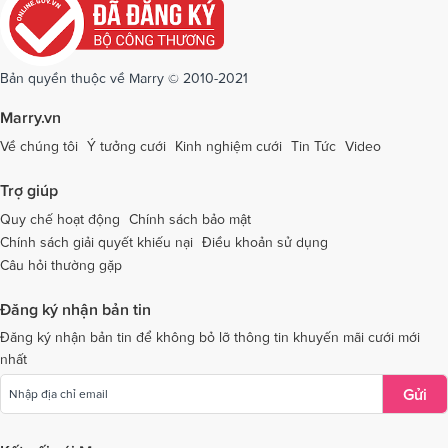
Dịch vụ cưới tại Quảng Ninh
Dịch vụ cưới tại Quảng Trị
Dịch vụ cưới tại Sóc Trăng
Dịch vụ cưới tại Sơn La
Bản quyền thuộc về Marry © 2010-2021
Dịch vụ cưới tại Tây Ninh
Dịch vụ cưới tại Thái Nguyên
Marry.vn
Dịch vụ cưới tại Thái Bình
Dịch vụ cưới tại Thanh Hóa
Về chúng tôi
Ý tưởng cưới
Kinh nghiệm cưới
Tin Tức
Video
Dịch vụ cưới tại Thừa Thiên - Huế
Dịch vụ cưới tại Tiền Giang
Trợ giúp
Dịch vụ cưới tại An Giang
Dịch vụ cưới tại Trà Vinh
Quy chế hoạt động
Chính sách bảo mật
Chính sách giải quyết khiếu nại
Điều khoản sử dụng
Dịch vụ cưới tại Tuyên Quang
Dịch vụ cưới tại Vĩnh Long
Câu hỏi thường gặp
Dịch vụ cưới tại Vĩnh Phúc
Dịch vụ cưới tại Yên Bái
Đăng ký nhận bản tin
Dịch vụ cưới tại Bà Rịa - Vũng Tàu
Dịch vụ cưới tại Bắc Giang
Đăng ký nhận bản tin để không bỏ lỡ thông tin khuyến mãi cưới mới
nhất
Dịch vụ cưới tại Bắc Kạn
Gửi