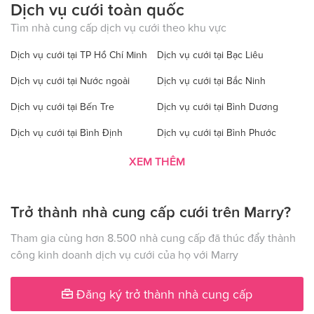
Dịch vụ cưới toàn quốc
Tìm nhà cung cấp dịch vụ cưới theo khu vực
Dịch vụ cưới tại TP Hồ Chí Minh
Dịch vụ cưới tại Bạc Liêu
Dịch vụ cưới tại Nước ngoài
Dịch vụ cưới tại Bắc Ninh
Dịch vụ cưới tại Bến Tre
Dịch vụ cưới tại Bình Dương
Dịch vụ cưới tại Bình Định
Dịch vụ cưới tại Bình Phước
Dịch vụ cưới tại Bình Thuận
Dịch vụ cưới tại Cà Mau
XEM THÊM
Dịch vụ cưới tại Cao Bằng
Dịch vụ cưới tại Đăk Lăk
Trở thành nhà cung cấp cưới trên Marry?
Dịch vụ cưới tại Hà Nội
Dịch vụ cưới tại Đăk Nông
Dịch vụ cưới tại Điện Biên
Dịch vụ cưới tại Đồng Nai
Tham gia cùng hơn 8.500 nhà cung cấp đã thúc đẩy thành
công kinh doanh dịch vụ cưới của họ với Marry
Dịch vụ cưới tại Đồng Tháp
Dịch vụ cưới tại Gia Lai
Dịch vụ cưới tại Hà Giang
Dịch vụ cưới tại Hà Nam
Đăng ký trở thành nhà cung cấp