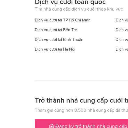
Dịch vụ cưới toàn quốc
Tìm nhà cung cấp dịch vụ cưới theo khu vực
Dịch vụ cưới tại TP Hồ Chí Minh
Dịch vụ
Dịch vụ cưới tại Bến Tre
Dịch v
Dịch vụ cưới tại Bình Thuận
Dịch v
Dịch vụ cưới tại Hà Nội
Dịch v
Dịch vụ cưới tại Đồng Tháp
Dịch vụ
Dịch vụ cưới tại Hà Tây
Dịch vụ
Dịch vụ cưới tại Hậu Giang
Dịch v
Dịch vụ cưới tại Kiên Giang
Dịch v
Dịch vụ cưới tại Lạng Sơn
Dịch vụ
Trở thành nhà cung cấp cưới t
Dịch vụ cưới tại Nam Định
Dịch v
Tham gia cùng hơn 8.500 nhà cung cấp đã thúc
Dịch vụ cưới tại Phú Yên
Dịch v
Đăng ký trở thành nhà cung cấp
Dịch vụ cưới tại Quảng Ngãi
Dịch v