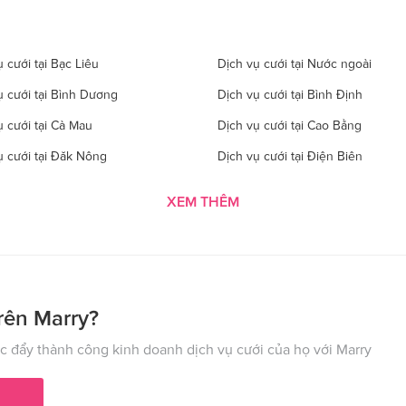
 cưới tại Bạc Liêu
Dịch vụ cưới tại Nước ngoài
ụ cưới tại Bình Dương
Dịch vụ cưới tại Bình Định
ụ cưới tại Cà Mau
Dịch vụ cưới tại Cao Bằng
ụ cưới tại Đăk Nông
Dịch vụ cưới tại Điện Biên
 cưới tại Gia Lai
Dịch vụ cưới tại Hà Giang
XEM THÊM
 cưới tại Hà Tĩnh
Dịch vụ cưới tại Hải Dương
ụ cưới tại Hòa Bình
Dịch vụ cưới tại Hưng Yên
ụ cưới tại Kon Tom
Dịch vụ cưới tại Lai Châu
 cưới tại Lào Cai
Dịch vụ cưới tại Cần Thơ
rên Marry?
ụ cưới tại Nghệ An
Dịch vụ cưới tại Ninh Bình
 đẩy thành công kinh doanh dịch vụ cưới của họ với Marry
ụ cưới tại Phú Thọ
Dịch vụ cưới tại Quảng Bình
ụ cưới tại Hải Phòng
Dịch vụ cưới tại Quảng Ninh