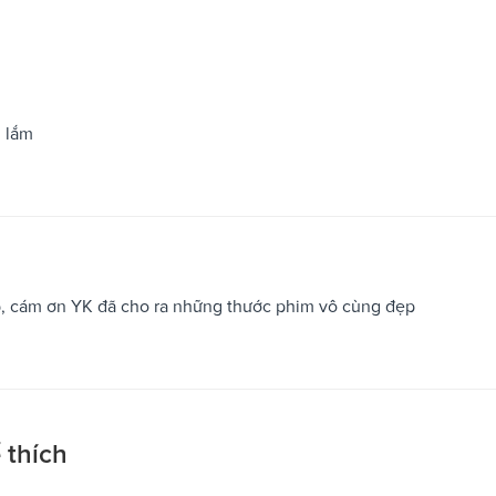
h lắm
p, cám ơn YK đã cho ra những thước phim vô cùng đẹp
 thích