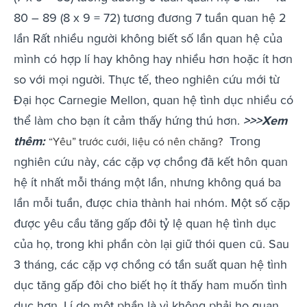
80 – 89 (8 x 9 = 72) tương đương 7 tuần quan hệ 2
lần Rất nhiều người không biết số lần quan hệ của
mình có hợp lí hay không hay nhiều hơn hoặc ít hơn
so với mọi người. Thực tế, theo nghiên cứu mới từ
Đại học Carnegie Mellon, quan hệ tình dục nhiều có
thể làm cho bạn ít cảm thấy hứng thú hơn.
>>>Xem
thêm:
Trong
“Yêu” trước cưới, liệu có nên chăng?
nghiên cứu này, các cặp vợ chồng đã kết hôn quan
hệ ít nhất mỗi tháng một lần, nhưng không quá ba
lần mỗi tuần, được chia thành hai nhóm. Một số cặp
được yêu cầu tăng gấp đôi tỷ lệ quan hệ tình dục
của họ, trong khi phần còn lại giữ thói quen cũ. Sau
3 tháng, các cặp vợ chồng có tần suất quan hệ tình
dục tăng gấp đôi cho biết họ ít thấy ham muốn tình
dục hơn. Lí do một phần là vì không phải họ quan