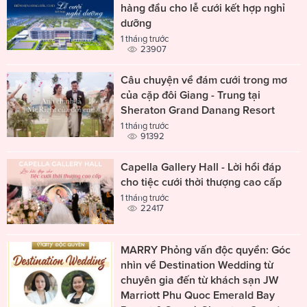
hàng đầu cho lễ cưới kết hợp nghỉ
dưỡng
1 tháng trước
23907
Câu chuyện về đám cưới trong mơ
của cặp đôi Giang - Trung tại
Sheraton Grand Danang Resort
1 tháng trước
91392
Capella Gallery Hall - Lời hồi đáp
cho tiệc cưới thời thượng cao cấp
1 tháng trước
22417
MARRY Phỏng vấn độc quyền: Góc
nhìn về Destination Wedding từ
chuyên gia đến từ khách sạn JW
Marriott Phu Quoc Emerald Bay