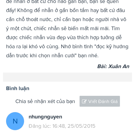
để nhẫn ở bất cứ chỗ nào gần bạn, bạn sẽ quên
đấy! Không để nhẫn ở gần bồn tắm hay bất cứ đâu
cần chỗ thoát nước, chỉ cần bạn hoặc người nhà vô
ý một chút, chiếc nhẫn sẽ biến mất mãi mãi. Tìm
được chiếc nhẫn vừa đẹp vừa thích hợp tưởng dễ
hóa ra lại khó vô cùng. Nhớ bình tĩnh "đọc kỹ hướng
dẫn trước khi chọn nhẫn cưới" bạn nhé.
Bài: Xuân An
Bình luận
Chia sẻ nhận xét của bạn
Viết Đánh Giá
nhungnguyen
N
Đăng lúc: 16:48, 25/05/2015