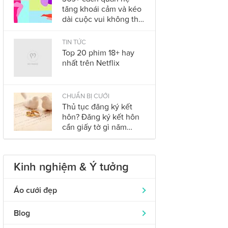
tăng khoái cảm và kéo
dài cuộc vui không thể
bỏ qua trong năm
2023
TIN TỨC
Top 20 phim 18+ hay
nhất trên Netflix
CHUẨN BỊ CƯỚI
Thủ tục đăng ký kết
hôn? Đăng ký kết hôn
cần giấy tờ gì năm
2023?
Kinh nghiệm & Ý tưởng
Áo cưới đẹp
Áo dài cưới
319
Blog
Nhẫn cưới đẹp
242