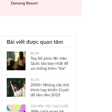
Danang Resort
Bài viết được quan tâm
BLOG
Top 50 phim 18+ Hàn
Quốc táo bạo nhất để
vợ chồng thêm "lửa"
BLOG
2000+ Những câu thả
thính hay khiến Crush
đổ rầm rầm 2023
CHUYỆN “YÊU” SAU CƯỚI
369+ cách quan hệ