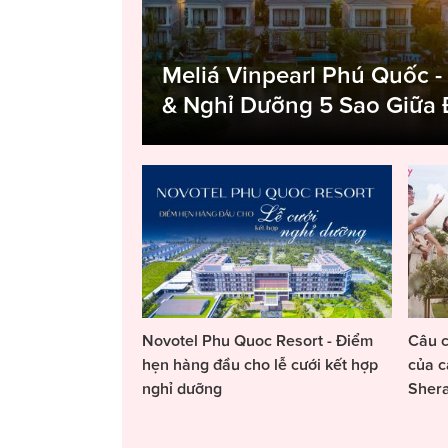
Meliá Vinpearl Phú Quốc -
& Nghỉ Dưỡng 5 Sao Giữa
Novotel Phu Quoc Resort - Điểm
Câu c
hẹn hàng đầu cho lễ cưới kết hợp
của c
nghỉ dưỡng
Sher