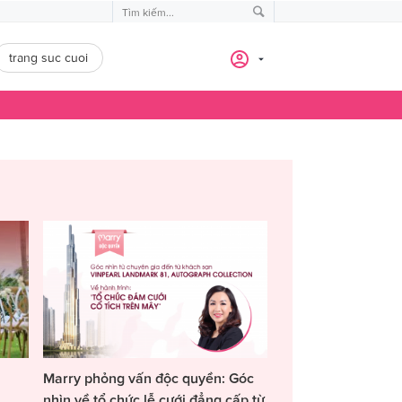
trang suc cuoi
Marry phỏng vấn độc quyền: Góc
nhìn về tổ chức lễ cưới đẳng cấp từ