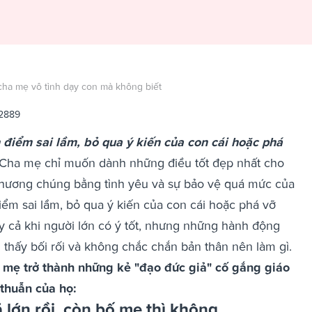
 cha mẹ vô tình dạy con mà không biết
 2889
điểm sai lầm, bỏ qua ý kiến của con cái hoặc phá
Cha mẹ chỉ muốn dành những điều tốt đẹp nhất cho
n thương chúng bằng tình yêu và sự bảo vệ quá mức của
ểm sai lầm, bỏ qua ý kiến ​​của con cái hoặc phá vỡ
y cả khi người lớn có ý tốt, nhưng những hành động
 thấy bối rối và không chắc chắn bản thân nên làm gì.
 mẹ trở thành những kẻ "đạo đức giả" cố gắng giáo
thuẫn của họ:
 lớn rồi, còn bố mẹ thì không