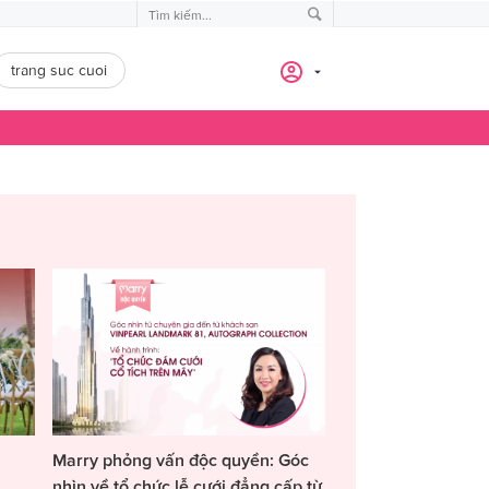
trang suc cuoi
Marry phỏng vấn độc quyền: Góc
nhìn về tổ chức lễ cưới đẳng cấp từ