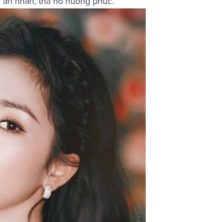
g an nhàn, tha hồ hưởng phúc.