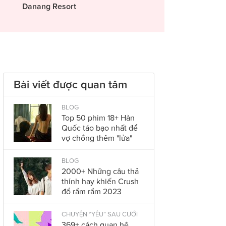
Danang Resort
Bài viết được quan tâm
BLOG
Top 50 phim 18+ Hàn
Quốc táo bạo nhất để
vợ chồng thêm "lửa"
BLOG
2000+ Những câu thả
thính hay khiến Crush
đổ rầm rầm 2023
CHUYỆN “YÊU” SAU CƯỚI
369+ cách quan hệ