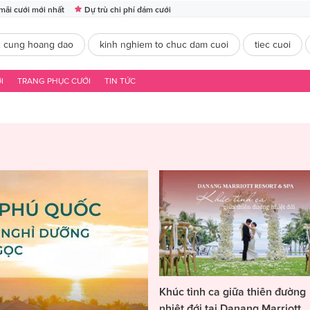
mãi cưới mới nhất
Dự trù chi phí đám cưới
2 cung hoang dao
kinh nghiem to chuc dam cuoi
tiec cuoi
I
TRANG PHỤC CƯỚI
TIN TỨC
Khúc tình ca giữa thiên đường
nhiệt đới tại Danang Marriott