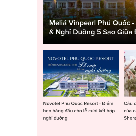
Meliá Vinpearl Phú Quốc -
& Nghỉ Dưỡng 5 Sao Giữa
Novotel Phu Quoc Resort - Điểm
Câu c
hẹn hàng đầu cho lễ cưới kết hợp
của c
nghỉ dưỡng
Sher