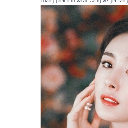
chẳng phải nhờ vả ai. Càng về già càn