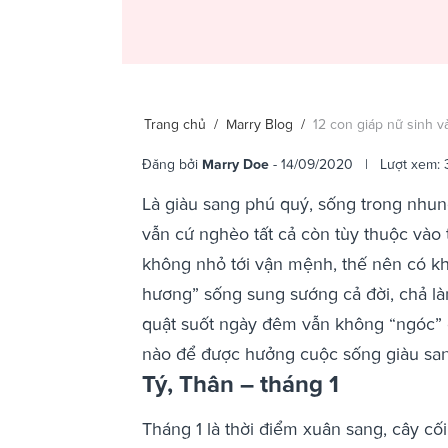
Trang chủ
/
Marry Blog
/
12 con giáp nữ sinh v
Đăng bởi
Marry Doe
- 14/09/2020 | Lượt xem:
Là giàu sang phú quý, sống trong nhun
vẫn cứ nghèo tất cả còn tùy thuộc vào 
không nhỏ tới vận mệnh, thế nên có kh
hương” sống sung sướng cả đời, chả làm
quật suốt ngày đêm vẫn không “ngóc” đ
nào để được hưởng cuộc sống giàu san
Tý, Thân – tháng 1
Tháng 1 là thời điểm xuân sang, cây cố