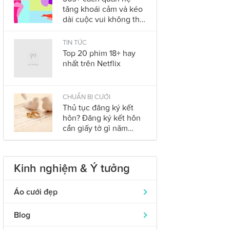
tăng khoái cảm và kéo
dài cuộc vui không thể
bỏ qua trong năm
2023
TIN TỨC
Top 20 phim 18+ hay
nhất trên Netflix
CHUẨN BỊ CƯỚI
Thủ tục đăng ký kết
hôn? Đăng ký kết hôn
cần giấy tờ gì năm
2023?
Kinh nghiệm & Ý tưởng
Áo cưới đẹp
Áo dài cưới
319
Blog
Nhẫn cưới đẹp
242