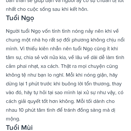
bản thân sẽ giúp bạn và người ấy có sự chuẩn bị tốt
nhất cho cuộc sống sau khi kết hôn.
Tuổi Ngọ
Người tuổi Ngọ vốn tính tình nóng nảy nên khi về
chung một nhà họ rất sợ đối phương không chịu nổi
mình. Vì thiếu kiên nhẫn nên tuổi Ngọ cũng ít khi
tâm sự, chia sẻ với nửa kia, về lâu về dài dễ làm tình
cảm phai nhạt, xa cách. Thật ra mọi chuyện cũng
không tệ như bạn lo nghĩ. Mỗi khi nóng giận, hãy
dừng lại 1 phút trước khi buông lời tổn thương, thay
vào đó, hãy tự hỏi tại sao mình lại xử sự như vậy, có
cách giải quyết tốt hơn không. Mỗi tối dành cho
nhau 10 phút tâm tình để tránh đồng sàng mà dị
mộng.
Tuổi Mùi