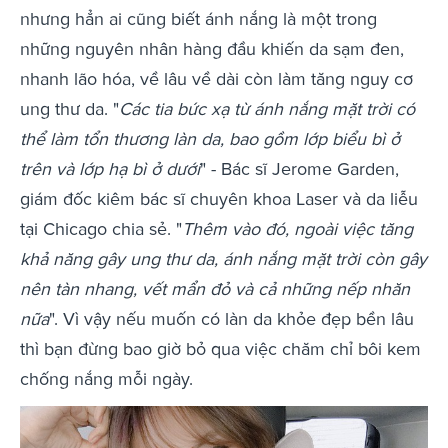
nhưng hẳn ai cũng biết ánh nắng là một trong
những nguyên nhân hàng đầu khiến da sạm đen,
nhanh lão hóa, về lâu về dài còn làm tăng nguy cơ
ung thư da. "
Các tia bức xạ từ ánh nắng mặt trời có
thể làm tổn thương làn da, bao gồm lớp biểu bì ở
trên và lớp hạ bì ở dưới
" - Bác sĩ Jerome Garden,
giám đốc kiêm bác sĩ chuyên khoa Laser và da liễu
tại Chicago chia sẻ. "
Thêm vào đó, ngoài việc tăng
khả năng gây ung thư da, ánh nắng mặt trời còn gây
nên tàn nhang, vết mẩn đỏ và cả những nếp nhăn
nữa
". Vì vậy nếu muốn có làn da khỏe đẹp bền lâu
thì bạn đừng bao giờ bỏ qua việc chăm chỉ bôi kem
chống nắng mỗi ngày.