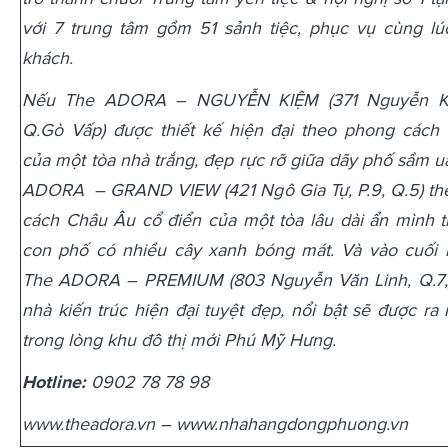
với 7 trung tâm gồm 51 sảnh tiệc, phục vụ cùng l
khách.
Nếu The ADORA – NGUYỄN KIỆM (371 Nguyễn Ki
Q.Gò Vấp) được thiết kế hiện đại theo phong cách
của một tòa nhà trắng, đẹp rực rỡ giữa dãy phố sầm uấ
ADORA – GRAND VIEW (421 Ngô Gia Tự, P.9, Q.5) th
cách Châu Âu cổ điển của một tòa lâu dài ẩn mình 
con phố có nhiều cây xanh bóng mát. Và vào cuối 
The ADORA – PREMIUM (803 Nguyễn Văn Linh, Q.7,)
nhà kiến trúc hiện đại tuyệt đẹp, nổi bật sẽ được ra
trong lòng khu đô thị mới Phú Mỹ Hưng.
Hotline:
0902 78 78 98
www.theadora.vn – www.nhahangdongphuong.vn