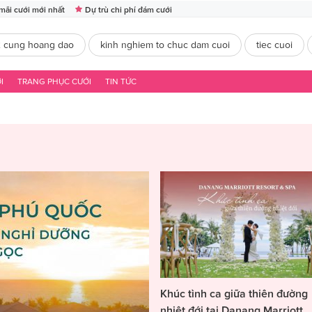
mãi cưới mới nhất
Dự trù chi phí đám cưới
2 cung hoang dao
kinh nghiem to chuc dam cuoi
tiec cuoi
I
TRANG PHỤC CƯỚI
TIN TỨC
Khúc tình ca giữa thiên đường
nhiệt đới tại Danang Marriott