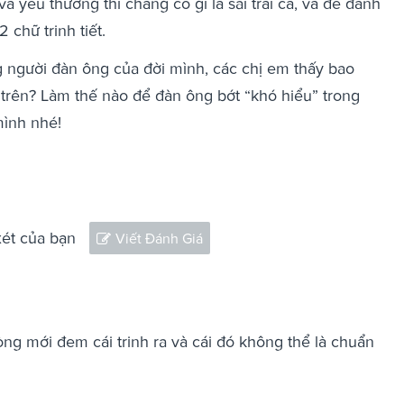
và yêu thương thì chẳng có gì là sai trái cả, và để đánh
 chữ trinh tiết.
người đàn ông của đời mình, các chị em thấy bao
 trên? Làm thế nào để đàn ông bớt “khó hiểu” trong
ình nhé!
xét của bạn
Viết Đánh Giá
òng mới đem cái trinh ra và cái đó không thể là chuẩn