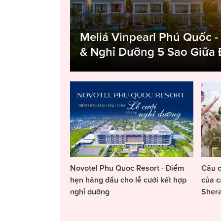
Meliá Vinpearl Phú Quốc -
& Nghỉ Dưỡng 5 Sao Giữa
Novotel Phu Quoc Resort - Điểm
Câu c
hẹn hàng đầu cho lễ cưới kết hợp
của c
nghỉ dưỡng
Sher