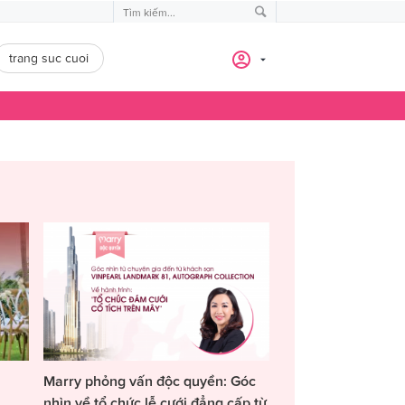
trang suc cuoi
Marry phỏng vấn độc quyền: Góc
nhìn về tổ chức lễ cưới đẳng cấp từ