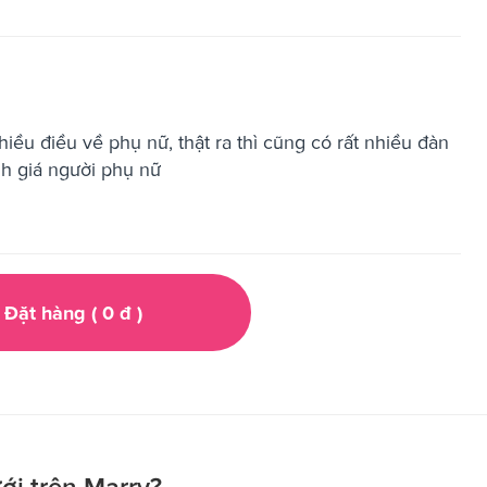
hiều điều về phụ nữ, thật ra thì cũng có rất nhiều đàn
h giá người phụ nữ
Đặt hàng (
0
đ
)
ới trên Marry?