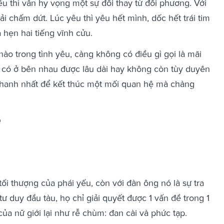
u thì vẫn hy vọng một sự đổi thay từ đối phương. Với
i chấm dứt. Lúc yêu thì yêu hết mình, dốc hết trái tim
hẹn hai tiếng vĩnh cửu.
ào trong tình yêu, càng không có điều gì gọi là mãi
 có ở bên nhau được lâu dài hay không còn tùy duyên
nhanh nhất để kết thúc một mối quan hệ mà chàng
p
ối thượng của phái yếu, còn với đàn ông nó là sự tra
tư duy đầu tàu, họ chỉ giải quyết được 1 vấn đề trong 1
của nữ giới lại như rễ chùm: đan cài và phức tạp.