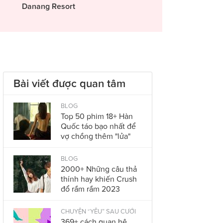
Danang Resort
Bài viết được quan tâm
BLOG
Top 50 phim 18+ Hàn
Quốc táo bạo nhất để
vợ chồng thêm "lửa"
BLOG
2000+ Những câu thả
thính hay khiến Crush
đổ rầm rầm 2023
CHUYỆN “YÊU” SAU CƯỚI
369+ cách quan hệ