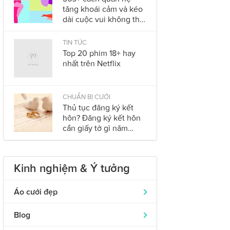
tăng khoái cảm và kéo
dài cuộc vui không thể
bỏ qua trong năm
2023
TIN TỨC
Top 20 phim 18+ hay
nhất trên Netflix
CHUẨN BỊ CƯỚI
Thủ tục đăng ký kết
hôn? Đăng ký kết hôn
cần giấy tờ gì năm
2023?
Kinh nghiệm & Ý tưởng
Áo cưới đẹp
Áo dài cưới
319
Blog
Nhẫn cưới đẹp
242