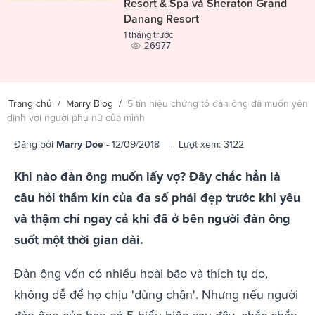
Resort & Spa và Sheraton Grand
Danang Resort
1 tháng trước
26977
Trang chủ
/
Marry Blog
/
5 tín hiệu chứng tỏ đàn ông đã muốn yên
định với người phụ nữ của mình
Đăng bởi
Marry Doe
- 12/09/2018 | Lượt xem: 3122
Khi nào đàn ông muốn lấy vợ? Đây chắc hẳn là
câu hỏi thầm kín của đa số phái đẹp trước khi yêu
và thậm chí ngay cả khi đã ở bên người đàn ông
suốt một thời gian dài.
Đàn ông vốn có nhiều hoài bão và thích tự do,
không dễ để họ chịu 'dừng chân'. Nhưng nếu người