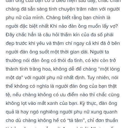
đàn ông của bạn có 5 biểu hiện sau đây, chắc chắn
chàng đã sẵn sàng tính chuyện trăm năm với người
phụ nữ của mình. Chàng biết rằng bạn chính là
người đặc biệt nhất Khi nào đàn ông muốn lấy vợ?
Đây chắc hẳn là câu hỏi thầm kín của đa số phái
đẹp trước khi yêu và thậm chí ngay cả khi đã ở bên
người đàn ông suốt một thời gian dài. Người ta
thường nói đàn ông có thói đa tình, có khi còn trở
thành tính trăng hoa, không dễ để chàng “một lòng
một dạ” với người phụ nữ nhất định. Tuy nhiên, nói
thế không có nghĩa là người đàn ông của bạn thật
tệ, nếu chàng không có ưu điểm nào thì chắc cũng
không lọt vào mắt xanh của bạn. Kỳ thực, đàn ông
quả là hay ngó nghiêng người phụ nữ xung quanh
cho dù chàng không hề có “tà tâm”, chỉ đơn thuần