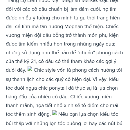
"nàng Lọ Lem nước Mỹ" Meghan Markle. Đặc biệt,
đối với các cô dâu chuẩn bị làm đám cưới, họ tìm
được nhiều ý tưởng cho mình từ gu thời trang hiện
đại, cá tính mà tân nương Meghan thể hiện. Chiếc
vương miện đội đầu bỗng trở thành món phụ kiện
được tìm kiếm nhiều hơn trong những ngày qua;
nhưng sử dụng như thế nào để "chuẩn" phong cách
của thế kỷ 21, cô dâu có thể tham khảo các gợi ý
dưới đây.
Chic style vốn là phong cách hướng tới
sự thanh lịch cho các quý cô hiện đại. Vì vậy, kiểu
tóc đuôi ngựa chic ponytail đã thực sự là lựa chọn
hàng đầu của nhiều cô dâu. Chiếc vương miện
thanh mảnh, họa tiết nhỏ xinh sẽ tô điểm cho mái
tóc thêm sinh động.
Nếu bạn lựa chọn kiểu tóc
búi thấp với những lọn tóc buông lơi hay các nút búi