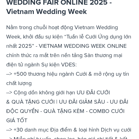
WEDDING FAIR ONLINE 2025 -
Vietnam Wedding Week
Nằm trong chuỗi hoạt động Vietnam Wedding
Week, khởi đầu sự kiện “Tuần lễ Cưới Ứng dụng lớn
nhất 2025” - VIETNAM WEDDING WEEK ONLINE
chính thức ra mắt trên nền tảng Sàn thương mại
điện tử ngành Sự kiện VDES:
--> +500 thương hiệu ngành Cưới & mở rộng uy tín
chất lượng
--> Cộng dồn không giới hạn ƯU ĐÃI CƯỚI
& QUÀ TẶNG CƯỚI | ƯU ĐÃI GIẢM SÂU - ƯU ĐÃI
ĐỘC QUYỀN - QUÀ TẶNG KÈM - COMBO CƯỚI
GIÁ TỐT
--> +30 danh mục Địa điểm & loại hình Dịch vụ cưới
--> Miễn phí tư vấn, chọn lọc, báo giá chi tiết & kết