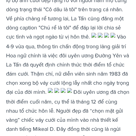
lộ bộ ảnh cưới đẹp rạng rỡ với người hâm mộ cùng
dòng trạng thái "Cô dâu là tôi" trên trang cá nhân.
Về phía chàng rể tương lai, La Tấn cũng đăng một
dòng caption "Chú rể là tôi" để đáp lại lời chia sẻ
cực tình và ngọt ngào từ vị hôn thê.
Vào
4-9 vừa qua, thông tin chấn động trong làng giải trí
Hoa ngữ chính là việc đôi uyên ương Đường Yên và
La Tấn đã quyết định chính thức thời điểm tổ chức
đám cưới. Thậm chí, nữ diễn viên sinh năm 1983 đã
chọn xong bộ váy cưới lộng lẫy nhất cho ngày trọng
đại của đời mình.
Đôi uyên ương đã chọn
thời điểm cuối năm, cụ thể là tháng 12 để cùng
nhau tổ chức hôn lễ. Người đẹp đã “chọn mặt gửi
vàng” chiếc váy cưới của mình vào nhà thiết kế
danh tiếng Mikeal D. Đây đồng thời cũng là ngừi