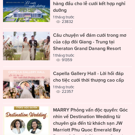
hàng đầu cho lễ cưới kết hợp nghỉ
dưỡng
1 tháng trước
23832
Câu chuyện về đám cưới trong mơ
của cặp đôi Giang - Trung tại
Sheraton Grand Danang Resort
1 tháng trước
91359
Capella Gallery Hall - Lời hồi đáp
cho tiệc cưới thời thượng cao cấp
1 tháng trước
22357
MARRY Phỏng vấn độc quyền: Góc
nhìn về Destination Wedding từ
chuyên gia đến từ khách sạn JW
Marriott Phu Quoc Emerald Bay