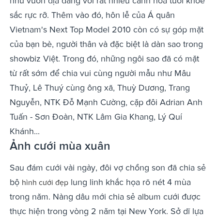
như vườn địa đàng với rất nhiều cánh hoa tươi khoe
sắc rực rỡ. Thêm vào đó, hôn lễ của Á quân
Vietnam's Next Top Model 2010 còn có sự góp mặt
của bạn bè, người thân và đặc biệt là dàn sao trong
showbiz Việt. Trong đó, những ngôi sao đã có mặt
từ rất sớm để chia vui cùng người mẫu như Mâu
Thuỷ, Lê Thuý cùng ông xã, Thuỳ Dương, Trang
Nguyễn, NTK Đỗ Mạnh Cường, cặp đôi Adrian Anh
Tuấn - Sơn Đoàn, NTK Lâm Gia Khang, Lý Quí
Khánh...
Ảnh cưới mùa xuân
Sau đám cưới vài ngày, đôi vợ chồng son đã chia sẻ
bộ
lung linh khắc họa rõ nét 4 mùa
hình cưới đẹp
trong năm. Nàng dâu mới chia sẻ album cưới được
thực hiện trong vòng 2 năm tại New York. Sở dĩ lựa