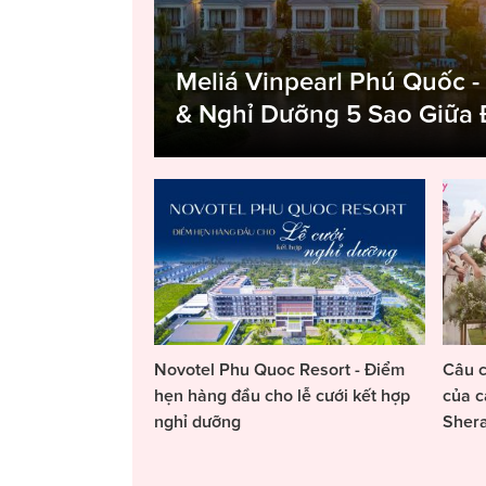
Meliá Vinpearl Phú Quốc -
& Nghỉ Dưỡng 5 Sao Giữa
Novotel Phu Quoc Resort - Điểm
Câu c
hẹn hàng đầu cho lễ cưới kết hợp
của c
nghỉ dưỡng
Sher