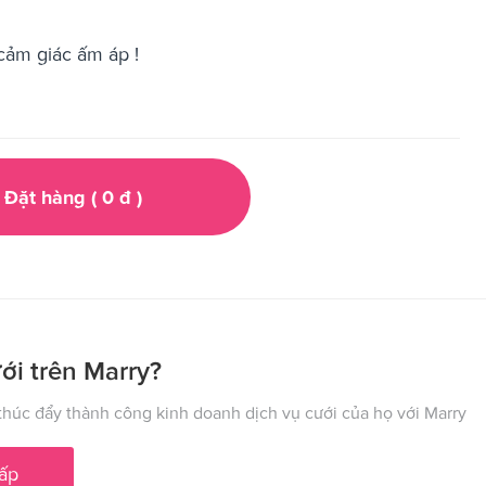
cảm giác ấm áp !
Đặt hàng (
0
đ
)
ới trên Marry?
húc đẩy thành công kinh doanh dịch vụ cưới của họ với Marry
ấp