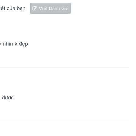
xét của bạn
Viết Đánh Giá
y nhìn k đẹp
u được