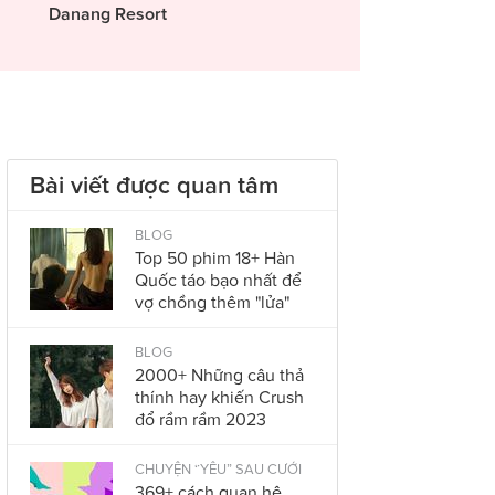
Danang Resort
Bài viết được quan tâm
BLOG
Top 50 phim 18+ Hàn
Quốc táo bạo nhất để
vợ chồng thêm "lửa"
BLOG
2000+ Những câu thả
thính hay khiến Crush
đổ rầm rầm 2023
CHUYỆN “YÊU” SAU CƯỚI
369+ cách quan hệ