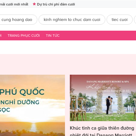
mãi cưới mới nhất
Dự trù chi phí đám cưới
2 cung hoang dao
kinh nghiem to chuc dam cuoi
tiec cuoi
I
TRANG PHỤC CƯỚI
TIN TỨC
Khúc tình ca giữa thiên đường
nhiệt đới tại Danang Marriott