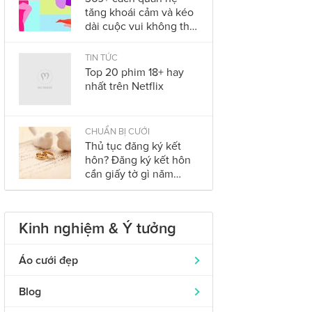
tăng khoái cảm và kéo
dài cuộc vui không thể
bỏ qua trong năm
2023
TIN TỨC
Top 20 phim 18+ hay
nhất trên Netflix
CHUẨN BỊ CƯỚI
Thủ tục đăng ký kết
hôn? Đăng ký kết hôn
cần giấy tờ gì năm
2023?
Kinh nghiệm & Ý tưởng
Áo cưới đẹp
Áo dài cưới
319
Blog
Nhẫn cưới đẹp
242