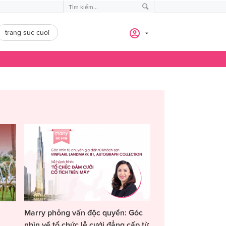
trang suc cuoi
Marry phỏng vấn độc quyền: Góc
nhìn về tổ chức lễ cưới đẳng cấp từ