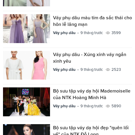
Váy phụ dâu màu tím đa sắc thái cho
hôn lễ lãng mạn
Váy phụ dâu -
9 tháng trước
3599
Váy phụ dâu - Xúng xính váy ngắn
xinh yêu
Váy phụ dâu -
9 tháng trước
2523
Bộ sưu tập váy dạ hội Mademoiselle
của NTK Hoàng Minh Hà
Váy phụ dâu -
9 tháng trước
5890
Bộ sưu tập váy dạ hội đẹp "quên lối
về" của NTK Đỗ Long