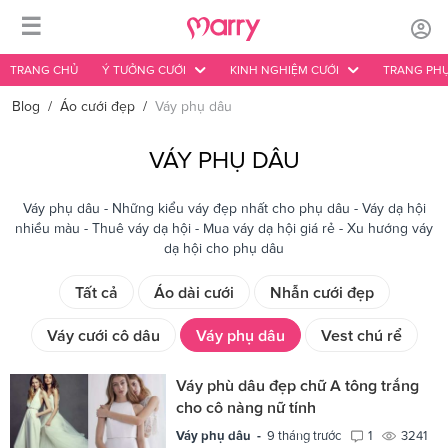
☰
TRANG CHỦ
Ý TƯỞNG CƯỚI
KINH NGHIỆM CƯỚI
TRANG PHỤ
Blog
/
Áo cưới đẹp
/
Váy phụ dâu
VÁY PHỤ DÂU
Váy phụ dâu - Những kiểu váy đẹp nhất cho phụ dâu - Váy dạ hội
nhiều màu - Thuê váy dạ hội - Mua váy dạ hội giá rẻ - Xu hướng váy
dạ hội cho phụ dâu
Tất cả
Áo dài cưới
Nhẫn cưới đẹp
Váy cưới cô dâu
Váy phụ dâu
Vest chú rể
Váy phù dâu đẹp chữ A tông trắng
cho cô nàng nữ tính
Váy phụ dâu -
9 tháng trước
1
3241