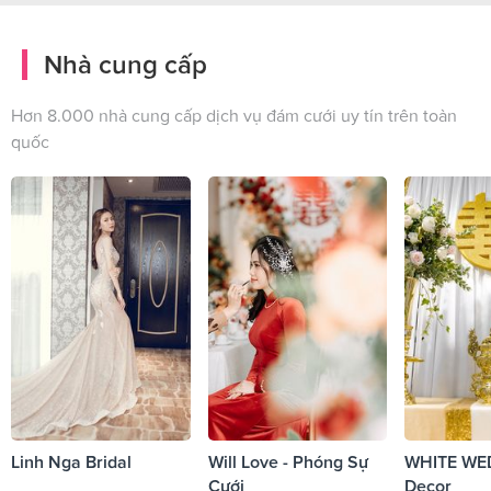
Nhà cung cấp
Hơn 8.000 nhà cung cấp dịch vụ đám cưới uy tín trên toàn
quốc
Linh Nga Bridal
Will Love - Phóng Sự
WHITE WE
Cưới
Decor