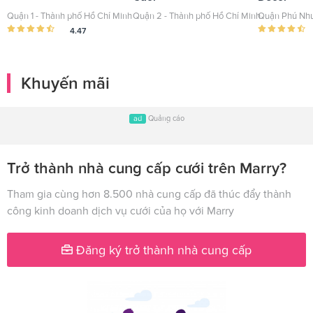
Quận 1 - Thành phố Hồ Chí Minh
Quận 2 - Thành phố Hồ Chí Minh
Quận Phú Nhu
4.47
Khuyến mãi
ad
Quảng cáo
Trở thành nhà cung cấp cưới trên Marry?
Tham gia cùng hơn 8.500 nhà cung cấp đã thúc đẩy thành
công kinh doanh dịch vụ cưới của họ với Marry
Đăng ký trở thành nhà cung cấp