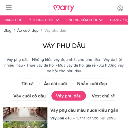
☰
TRANG CHỦ
Ý TƯỞNG CƯỚI
KINH NGHIỆM CƯỚI
TRANG PHỤ
Blog
/
Áo cưới đẹp
/
Váy phụ dâu
VÁY PHỤ DÂU
Váy phụ dâu - Những kiểu váy đẹp nhất cho phụ dâu - Váy dạ hội
nhiều màu - Thuê váy dạ hội - Mua váy dạ hội giá rẻ - Xu hướng váy
dạ hội cho phụ dâu
Tất cả
Áo dài cưới
Nhẫn cưới đẹp
Váy cưới cô dâu
Váy phụ dâu
Vest chú rể
Váy phụ dâu màu nude kiểu ngắn
Váy phụ dâu -
13 tháng trước
2096