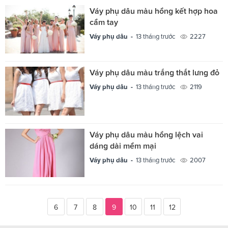
Váy phụ dâu màu hồng kết hợp hoa
cầm tay
Váy phụ dâu -
13 tháng trước
2227
Váy phụ dâu màu trắng thắt lưng đỏ
Váy phụ dâu -
13 tháng trước
2119
Váy phụ dâu màu hồng lệch vai
dáng dài mềm mại
Váy phụ dâu -
13 tháng trước
2007
6
7
8
9
10
11
12