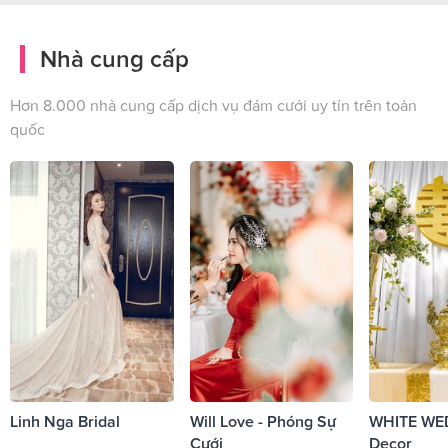
Nhà cung cấp
Hơn 8.000 nhà cung cấp dịch vụ đám cưới uy tín trên toàn
quốc
Linh Nga Bridal
Will Love - Phóng Sự
WHITE WE
Cưới
Decor