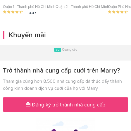
Quận 1 - Thành phố Hồ Chí Minh
Quận 2 - Thành phố Hồ Chí Minh
Quận Phú Nhu
4.47
Khuyến mãi
ad
Quảng cáo
Trở thành nhà cung cấp cưới trên Marry?
Tham gia cùng hơn 8.500 nhà cung cấp đã thúc đẩy thành
công kinh doanh dịch vụ cưới của họ với Marry
Đăng ký trở thành nhà cung cấp