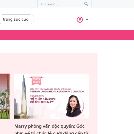
trang suc cuoi
Marry phỏng vấn độc quyền: Góc
nhìn về tổ chức lễ cưới đẳng cấp từ