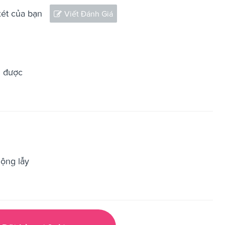
xét của bạn
Viết Đánh Giá
u được
lộng lẫy