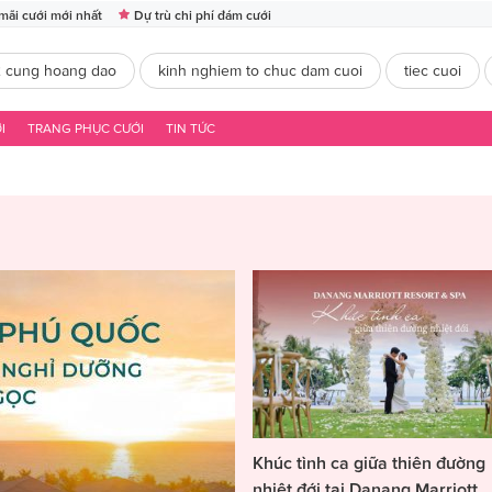
mãi cưới mới nhất
Dự trù chi phí đám cưới
2 cung hoang dao
kinh nghiem to chuc dam cuoi
tiec cuoi
I
TRANG PHỤC CƯỚI
TIN TỨC
Khúc tình ca giữa thiên đường
nhiệt đới tại Danang Marriott