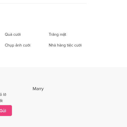
Quà cưới
Trăng mật
Chụp ảnh cưới
Nhà hàng tiệc cưới
Marry
ỏ lỡ
ất
Gửi