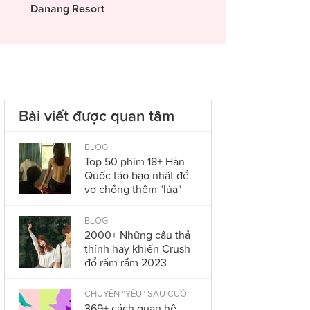
Danang Resort
Bài viết được quan tâm
BLOG
Top 50 phim 18+ Hàn
Quốc táo bạo nhất để
vợ chồng thêm "lửa"
BLOG
2000+ Những câu thả
thính hay khiến Crush
đổ rầm rầm 2023
CHUYỆN “YÊU” SAU CƯỚI
369+ cách quan hệ