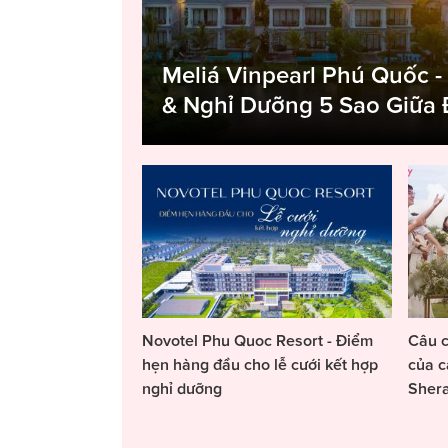
Meliá Vinpearl Phú Quốc -
& Nghỉ Dưỡng 5 Sao Giữa
Novotel Phu Quoc Resort - Điểm
Câu c
hẹn hàng đầu cho lễ cưới kết hợp
của c
nghỉ dưỡng
Sher