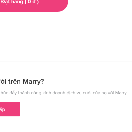
Đặt hàng (
0
đ
)
ới trên Marry?
húc đẩy thành công kinh doanh dịch vụ cưới của họ với Marry
ấp