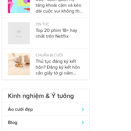
tăng khoái cảm và kéo
dài cuộc vui không thể
bỏ qua trong năm
2023
TIN TỨC
Top 20 phim 18+ hay
nhất trên Netflix
CHUẨN BỊ CƯỚI
Thủ tục đăng ký kết
hôn? Đăng ký kết hôn
cần giấy tờ gì năm
2023?
Kinh nghiệm & Ý tưởng
Áo cưới đẹp
Áo dài cưới
319
Blog
Nhẫn cưới đẹp
242