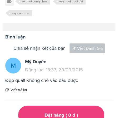
ao cuoi cong chua
vay cuoi duoi dai
vay cuoi xoe
Bình luận
Chia sẻ nhận xét của bạn
Viết Đánh Giá
Mỹ Duyên
M
Đăng lúc: 13:37, 29/09/2015
Đẹp quá!! Không chê vào đâu được
Viết trả lời
Đặt hàng (
0
đ
)