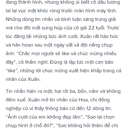
đang thành hình, nhưng không ai biết cô dâu tương
lai lại vục mặt khóc ròng trước màn hình máy tính.
Những dòng tin nhắn và bình luận sáng trưng giải
mã cho đôi mắt sưng húp của cô gái 22 tuổi. Trước
lúc đăng tải những bức ảnh cưới, Xuân rất háo hức
và hân hoan sau một ngày vất vả đội nắng chụp
ảnh. “Chắc mọi người sẽ like và chúc mừng nhiều
đây”, cô thầm nghĩ. Đúng là lập tức một cơn bão
“like”, những lời chúc mừng xuất hiện khắp trang cá
nhân của Xuân.
Tin nhắn hiện ra một, hai rồi ba, bốn, năm và không
đếm xuể. Xuân mở tin nhắn của Hoa, chị đồng
nghiệp cũ vì thấy thông báo có đến 12 dòng tin.
“Ảnh cưới của em không đẹp lắm”, “Sao lại chọn
chụp hình ở chỗ đó?”, “Sao không hỏi thăm để chị