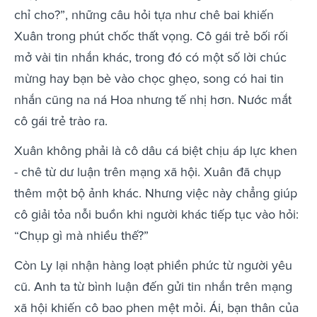
chỉ cho?”, những câu hỏi tựa như chê bai khiến
Xuân trong phút chốc thất vọng. Cô gái trẻ bối rối
mở vài tin nhắn khác, trong đó có một số lời chúc
mừng hay bạn bè vào chọc ghẹo, song có hai tin
nhắn cũng na ná Hoa nhưng tế nhị hơn. Nước mắt
cô gái trẻ trào ra.
Xuân không phải là cô dâu cá biệt chịu áp lực khen
- chê từ dư luận trên mạng xã hội. Xuân đã chụp
thêm một bộ ảnh khác. Nhưng việc này chẳng giúp
cô giải tỏa nỗi buồn khi người khác tiếp tục vào hỏi:
“Chụp gì mà nhiều thế?”
Còn Ly lại nhận hàng loạt phiền phức từ người yêu
cũ. Anh ta từ bình luận đến gửi tin nhắn trên mạng
xã hội khiến cô bao phen mệt mỏi. Ái, bạn thân của