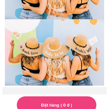
Đặt hàng (
0
đ
)