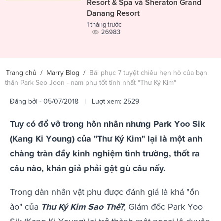
Resort & Spa và Sheraton Grand
Danang Resort
1 tháng trước
26983
Trang chủ
/
Marry Blog
/
Bái phục 7 tuyệt chiêu hẹn hò của bạn
thân Park Seo Joon - nam phụ tốt tính nhất "Thư Ký Kim"
Đăng bởi
- 05/07/2018 | Lượt xem: 2529
Tuy có đổ vỡ trong hôn nhân nhưng Park Yoo Sik
(Kang Ki Young) của "Thư Ký Kim" lại là một anh
chàng tràn đầy kinh nghiệm tình trường, thốt ra
câu nào, khán giả phải gật gù câu nấy.
Trong dàn nhân vật phụ được đánh giá là khá "ồn
ào" của
Thư Ký Kim Sao Thế?
, Giám đốc Park Yoo