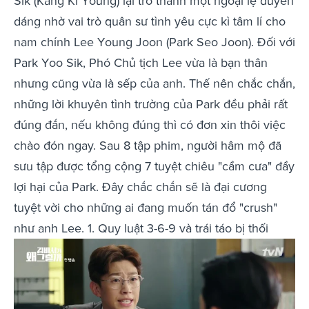
Sik (Kang Ki Young) lại trở thành một ngoại lệ duyên
dáng nhờ vai trò quân sư tình yêu cực kì tâm lí cho
nam chính Lee Young Joon (Park Seo Joon). Đối với
Park Yoo Sik, Phó Chủ tịch Lee vừa là bạn thân
nhưng cũng vừa là sếp của anh. Thế nên chắc chắn,
những lời khuyên tình trường của Park đều phải rất
đúng đắn, nếu không đúng thì có đơn xin thôi việc
chào đón ngay. Sau 8 tập phim, người hâm mộ đã
sưu tập được tổng cộng 7 tuyệt chiêu "cầm cưa" đầy
lợi hại của Park. Đây chắc chắn sẽ là đại cương
tuyệt vời cho những ai đang muốn tán đổ "crush"
như anh Lee. 1. Quy luật 3-6-9 và trái táo bị thối