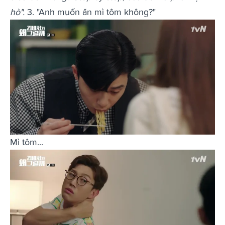
hò".
3. "Anh muốn ăn mì tôm không?"
Mì tôm...