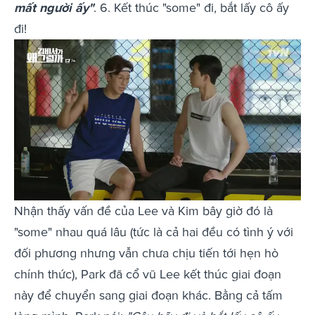
mất người ấy"
. 6. Kết thúc "some" đi, bắt lấy cô ấy
đi!
Nhận thấy vấn đề của Lee và Kim bây giờ đó là
"some" nhau quá lâu (tức là cả hai đều có tình ý với
đối phương nhưng vẫn chưa chịu tiến tới hẹn hò
chính thức), Park đã cổ vũ Lee kết thúc giai đoạn
này để chuyển sang giai đoạn khác. Bằng cả tấm