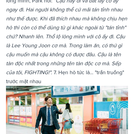
lòng mình, Park nói:
"Cậu hãy đi và bắt lấy cô ấy
ngay đi. Hai người không thể cứ mãi tán tỉnh nhau
như thế được. Khi đã thích nhau mà không chịu hẹn
hò thì còn có thể dùng từ gì khác ngoài từ "tán tỉnh"
chứ? Nhanh lên. Thổ lộ lòng mình với cô ấy đi. Cậu
là Lee Young Joon cơ mà. Trong làm ăn, có thứ gì
cậu muốn mà cậu không có được đâu. Cậu là tên
tàn độc nhất trong những tên tàn độc cơ mà. Sếp
của tôi, FIGHTING!".
7. Hẹn hò tức là... "trần truồng"
trước mặt nhau