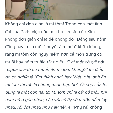
Không chỉ đơn giản là mì tôm! Trong con mắt tinh
đời của Park, việc nấu mì cho Lee ăn của Kim
không đơn giản chỉ là để chống đói. Đằng sau hành
động này là cả một "thuyết âm mưu" khôn lường,
rằng mì tôm còn nguy hiểm hơn cả món trứng cá
muối hay nấm truffle rất nhiều:
"Khi một cô gái hỏi
"Oppa à, anh có muốn ăn mì tôm không?" thì điều
đó có nghĩa là "Em thích anh" hay "Nếu như anh ăn
mì tôm thì tức là chúng mình hẹn hò". Ôi sếp của tôi
đúng là một con nai tơ. Mì tôm chỉ là cái cớ thôi. Khi
nam nữ ở gần nhau, cậu với cô ấy sẽ muốn nắm tay
nhau, rồi ôm nhau như này nè".
4. "Phụ nữ không