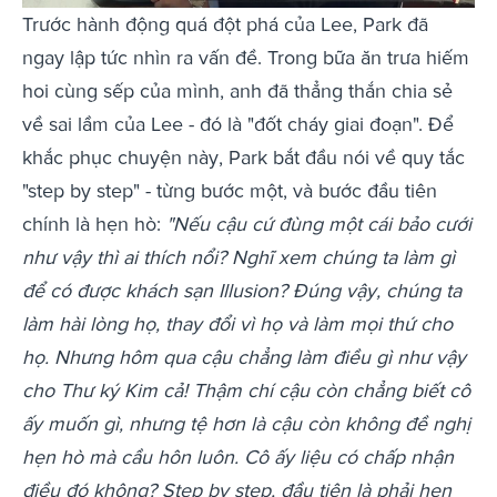
Trước hành động quá đột phá của Lee, Park đã
ngay lập tức nhìn ra vấn đề. Trong bữa ăn trưa hiếm
hoi cùng sếp của mình, anh đã thẳng thắn chia sẻ
về sai lầm của Lee - đó là "đốt cháy giai đoạn". Để
khắc phục chuyện này, Park bắt đầu nói về quy tắc
"step by step" - từng bước một, và bước đầu tiên
chính là hẹn hò:
"Nếu cậu cứ đùng một cái bảo cưới
như vậy thì ai thích nổi? Nghĩ xem chúng ta làm gì
để có được khách sạn Illusion? Đúng vậy, chúng ta
làm hài lòng họ, thay đổi vì họ và làm mọi thứ cho
họ. Nhưng hôm qua cậu chẳng làm điều gì như vậy
cho Thư ký Kim cả! Thậm chí cậu còn chẳng biết cô
ấy muốn gì, nhưng tệ hơn là cậu còn không đề nghị
hẹn hò mà cầu hôn luôn. Cô ấy liệu có chấp nhận
điều đó không? Step by step, đầu tiên là phải hẹn