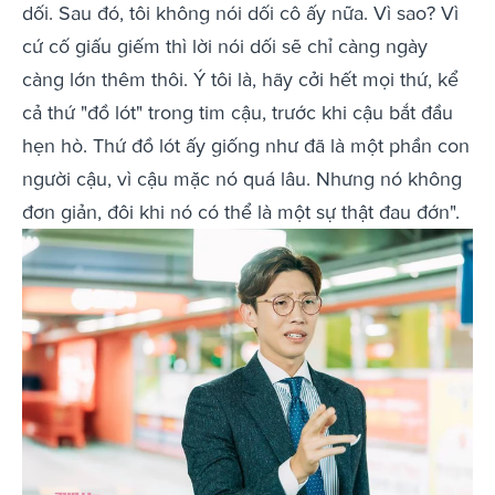
dối. Sau đó, tôi không nói dối cô ấy nữa. Vì sao? Vì
cứ cố giấu giếm thì lời nói dối sẽ chỉ càng ngày
càng lớn thêm thôi. Ý tôi là, hãy cởi hết mọi thứ, kể
cả thứ "đồ lót" trong tim cậu, trước khi cậu bắt đầu
hẹn hò. Thứ đồ lót ấy giống như đã là một phần con
người cậu, vì cậu mặc nó quá lâu. Nhưng nó không
đơn giản, đôi khi nó có thể là một sự thật đau đớn".