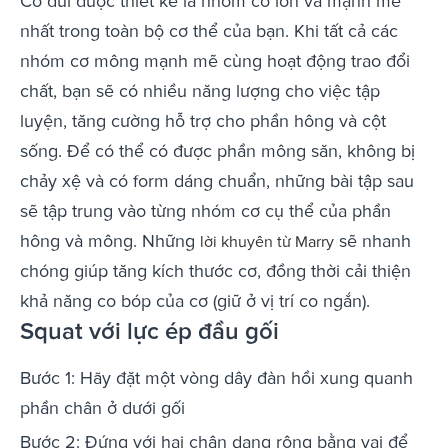
Cơ đùi được thiết kế là nhóm cơ lớn và mạnh mẽ
nhất trong toàn bộ cơ thể của bạn. Khi tất cả các
nhóm cơ mông mạnh mẽ cùng hoạt động trao đổi
chất, bạn sẽ có nhiều năng lượng cho việc tập
luyện, tăng cường hỗ trợ cho phần hông và cột
sống. Để có thể có được phần mông săn, không bị
chảy xệ và có form dáng chuẩn, những bài tập sau
sẽ tập trung vào từng nhóm cơ cụ thể của phần
hông và mông. Những
sẽ nhanh
lời khuyên từ Marry
chóng giúp tăng kích thước cơ, đồng thời cải thiện
khả năng co bóp của cơ (giữ ở vị trí co ngắn).
Squat với lực ép đầu gối
Bước 1: Hãy đặt một vòng dây đàn hồi xung quanh
phần chân ở dưới gối
Bước 2: Đứng với hai chân dang rộng bằng vai để