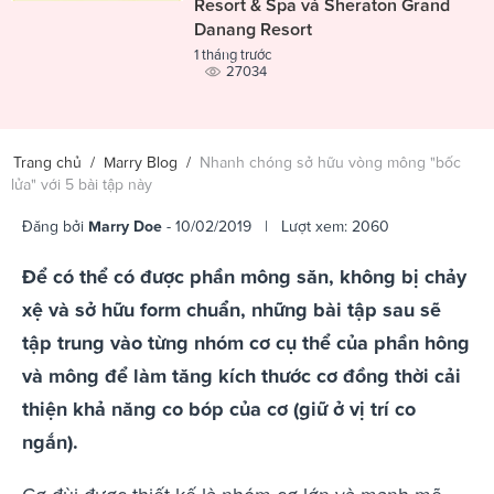
Resort & Spa và Sheraton Grand
Danang Resort
1 tháng trước
27034
Trang chủ
/
Marry Blog
/
Nhanh chóng sở hữu vòng mông "bốc
lửa" với 5 bài tập này
Đăng bởi
Marry Doe
- 10/02/2019 | Lượt xem: 2060
Để có thể có được phần mông săn, không bị chảy
xệ và sở hữu form chuẩn, những bài tập sau sẽ
tập trung vào từng nhóm cơ cụ thể của phần hông
và mông để làm tăng kích thước cơ đồng thời cải
thiện khả năng co bóp của cơ (giữ ở vị trí co
ngắn).