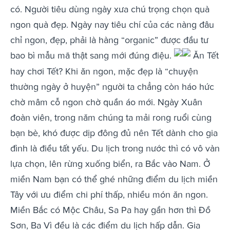
có. Người tiêu dùng ngày xưa chú trọng chọn quà
ngon quà đẹp. Ngày nay tiêu chí của các nàng đâu
chỉ ngon, đẹp, phải là hàng “organic” được đầu tư
bao bì mẫu mã thật sang mới đúng điệu.
Ăn Tết
hay chơi Tết? Khi ăn ngon, mặc đẹp là “chuyện
thường ngày ở huyện” người ta chẳng còn háo hức
chờ mâm cỗ ngon chờ quần áo mới. Ngày Xuân
đoàn viên, trong năm chúng ta mải rong ruổi cùng
bạn bè, khó được dịp đông đủ nên Tết dành cho gia
đình là điều tất yếu. Du lịch trong nước thì có vô vàn
lựa chọn, lên rừng xuống biển, ra Bắc vào Nam. Ở
miền Nam bạn có thể ghé những điểm du lịch miền
Tây với ưu điểm chi phí thấp, nhiều món ăn ngon.
Miền Bắc có Mộc Châu, Sa Pa hay gần hơn thì Đồ
Sơn, Ba Vì đều là các điểm du lịch hấp dẫn. Gia