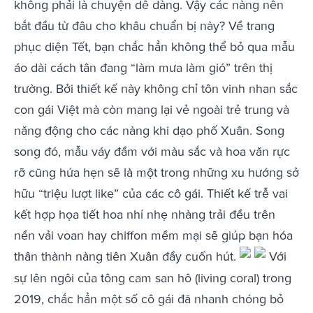
không phải là chuyện dễ dàng. Vậy các nàng nên
bắt đầu từ đâu cho khâu chuẩn bị này? Về trang
phục diện Tết, bạn chắc hẳn không thể bỏ qua mẫu
áo dài cách tân đang “làm mưa làm gió” trên thị
trường. Bởi thiết kế này không chỉ tôn vinh nhan sắc
con gái Việt mà còn mang lại vẻ ngoài trẻ trung và
năng động cho các nàng khi dạo phố Xuân. Song
song đó, mẫu váy đầm với màu sắc và hoa văn rực
rỡ cũng hứa hẹn sẽ là một trong những xu hướng sở
hữu “triệu lượt like” của các cô gái. Thiết kế trễ vai
kết hợp họa tiết hoa nhí nhẹ nhàng trải đều trên
nền vải voan hay chiffon mềm mại sẽ giúp bạn hóa
thân thành nàng tiên Xuân đầy cuốn hút.
Với
sự lên ngôi của tông cam san hô (living coral) trong
2019, chắc hẳn một số cô gái đã nhanh chóng bỏ