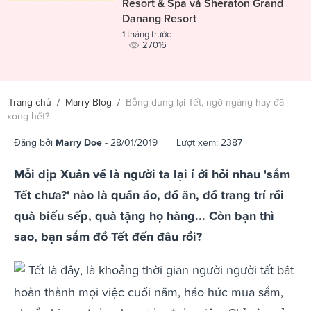
Resort & Spa và Sheraton Grand
Danang Resort
1 tháng trước
27016
Trang chủ
/
Marry Blog
/
Bỗng dưng lại Tết, ngỡ ngàng hay đã
xong hết?
Đăng bởi
Marry Doe
- 28/01/2019 | Lượt xem: 2387
Mỗi dịp Xuân về là người ta lại í ới hỏi nhau 'sắm
Tết chưa?' nào là quần áo, đồ ăn, đồ trang trí rồi
quà biếu sếp, quà tặng họ hàng... Còn bạn thì
sao, bạn sắm đồ Tết đến đâu rồi?
Tết là đây, là khoảng thời gian người người tất bật
hoàn thành mọi việc cuối năm, háo hức mua sắm,