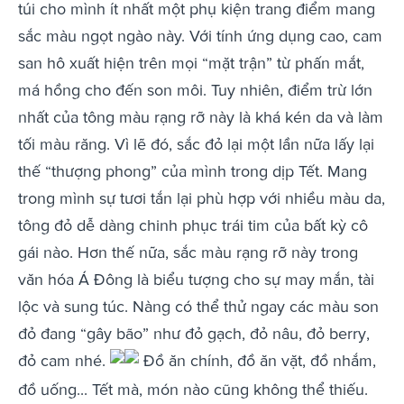
túi cho mình ít nhất một phụ kiện trang điểm mang
sắc màu ngọt ngào này. Với tính ứng dụng cao, cam
san hô xuất hiện trên mọi “mặt trận” từ phấn mắt,
má hồng cho đến son môi. Tuy nhiên, điểm trừ lớn
nhất của tông màu rạng rỡ này là khá kén da và làm
tối màu răng. Vì lẽ đó, sắc đỏ lại một lần nữa lấy lại
thế “thượng phong” của mình trong dịp Tết. Mang
trong mình sự tươi tắn lại phù hợp với nhiều màu da,
tông đỏ dễ dàng chinh phục trái tim của bất kỳ cô
gái nào. Hơn thế nữa, sắc màu rạng rỡ này trong
văn hóa Á Đông là biểu tượng cho sự may mắn, tài
lộc và sung túc. Nàng có thể thử ngay các màu son
đỏ đang “gây bão” như đỏ gạch, đỏ nâu, đỏ berry,
đỏ cam nhé.
Đồ ăn chính, đồ ăn vặt, đồ nhắm,
đồ uống... Tết mà, món nào cũng không thể thiếu.