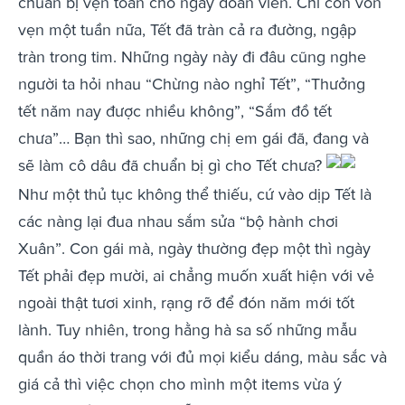
chuẩn bị vẹn toàn cho ngày đoàn viên. Chỉ còn vỏn
vẹn một tuần nữa, Tết đã tràn cả ra đường, ngập
tràn trong tim. Những ngày này đi đâu cũng nghe
người ta hỏi nhau “Chừng nào nghỉ Tết”, “Thưởng
tết năm nay được nhiều không”, “Sắm đồ tết
chưa”… Bạn thì sao, những chị em gái đã, đang và
sẽ làm cô dâu đã chuẩn bị gì cho Tết chưa?
Như một thủ tục không thể thiếu, cứ vào dịp Tết là
các nàng lại đua nhau sắm sửa “bộ hành chơi
Xuân”. Con gái mà, ngày thường đẹp một thì ngày
Tết phải đẹp mười, ai chẳng muốn xuất hiện với vẻ
ngoài thật tươi xinh, rạng rỡ để đón năm mới tốt
lành. Tuy nhiên, trong hằng hà sa số những mẫu
quần áo thời trang với đủ mọi kiểu dáng, màu sắc và
giá cả thì việc chọn cho mình một items vừa ý