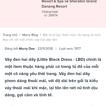
Resort & Spa và Sheraton Grand
Danang Resort
1 tháng trước
26974
Trang chủ
/
Marry Blog
/
Bật mí bí kíp "biến hóa" đa dạng và xinh
đẹp chỉ với một chiếc váy hai dây đen
Đăng bởi
Marry Doe
- 23/11/2018 | Lượt xem: 1977
Váy đen hai dây (Little Black Dress - LBD) chính là
một item thuộc hàng phải có trong tủ đồ của mỗi
một cô nàng yêu thời trang. Váy đen hai dây
phom dáng thoải mái, với độ dài trên gối là kiểu
váy thoải mái khi mặc, lại tôn lên nét nữ tính dịu
dàng, gợi cảm và tinh tế.