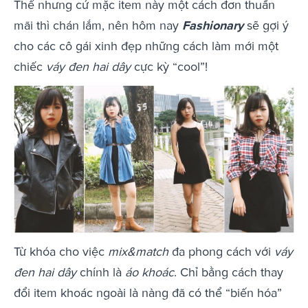
Thế nhưng cứ mặc item này một cách đơn thuần
mãi thì chán lắm, nên hôm nay
Fashionary
sẽ gợi ý
cho các cô gái xinh đẹp những cách làm mới một
chiếc
váy đen hai dây
cực kỳ “cool”!
Từ khóa cho việc
mix&match
đa phong cách với
váy
đen hai dây
chính là
áo khoác
. Chỉ bằng cách thay
đổi item khoác ngoài là nàng đã có thể “biến hóa”