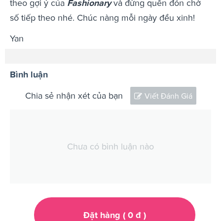
theo gợi ý của
Fashionary
và đừng quên đón chờ
số tiếp theo nhé. Chúc nàng mỗi ngày đều xinh!
Yan
Bình luận
Chia sẻ nhận xét của bạn
Viết Đánh Giá
Chưa có bình luận nào
Đặt hàng (
0
đ
)