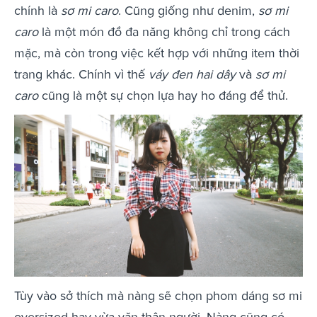
chính là
sơ mi caro
. Cũng giống như denim,
sơ mi
caro
là một món đồ đa năng không chỉ trong cách
mặc, mà còn trong việc kết hợp với những item thời
trang khác. Chính vì thế
váy đen hai dây
và
sơ mi
caro
cũng là một sự chọn lựa hay ho đáng để thử.
Tùy vào sở thích mà nàng sẽ chọn phom dáng sơ mi
oversized hay vừa vặn thân người. Nàng cũng có