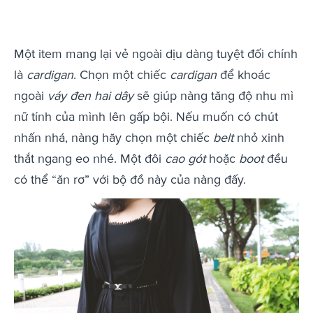
Một item mang lại vẻ ngoài dịu dàng tuyệt đối chính
là
cardigan
. Chọn một chiếc
cardigan
để khoác
ngoài
váy đen hai dây
sẽ giúp nàng tăng độ nhu mì
nữ tính của mình lên gấp bội. Nếu muốn có chút
nhấn nhá, nàng hãy chọn một chiếc
belt
nhỏ xinh
thắt ngang eo nhé. Một đôi
cao gót
hoặc
boot
đều
có thể “ăn rơ” với bộ đồ này của nàng đấy.