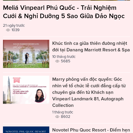
Meliá Vinpearl Phú Quốc - Trải Nghiệm
Cưới & Nghỉ Dưỡng 5 Sao Giữa Đảo Ngọc
21 ngày trước
1039
Khúc tình ca giữa thiên đường nhiệt
đới tại Danang Marriott Resort & Spa
10 tháng trước
5685
Marry phỏng vấn độc quyền: Góc
nhìn về tổ chức lễ cưới đẳng cấp từ
chuyên gia đến từ Khách sạn
Vinpearl Landmark 81, Autograph
Collection
1 tháng trước
8602
Novotel Phu Quoc Resort - Điểm hẹn