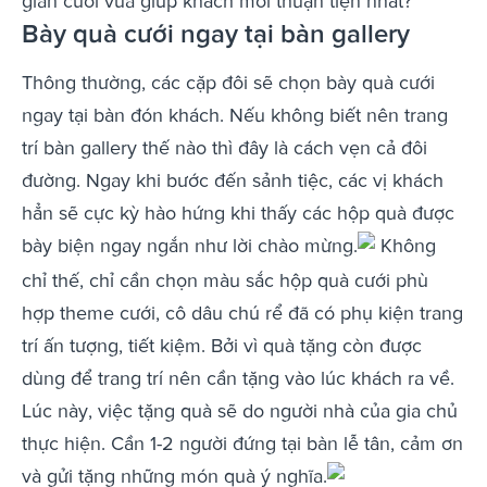
gian cưới vừa giúp khách mời thuận tiện nhất?
Bày quà cưới ngay tại bàn gallery
Thông thường, các cặp đôi sẽ chọn bày quà cưới
ngay tại bàn đón khách. Nếu không biết nên trang
trí bàn gallery thế nào thì đây là cách vẹn cả đôi
đường. Ngay khi bước đến sảnh tiệc, các vị khách
hẳn sẽ cực kỳ hào hứng khi thấy các hộp quà được
bày biện ngay ngắn như lời chào mừng.
Không
chỉ thế, chỉ cần chọn màu sắc hộp quà cưới phù
hợp theme cưới, cô dâu chú rể đã có phụ kiện trang
trí ấn tượng, tiết kiệm. Bởi vì quà tặng còn được
dùng để trang trí nên cần tặng vào lúc khách ra về.
Lúc này, việc tặng quà sẽ do người nhà của gia chủ
thực hiện. Cần 1-2 người đứng tại bàn lễ tân, cảm ơn
và gửi tặng những món quà ý nghĩa.