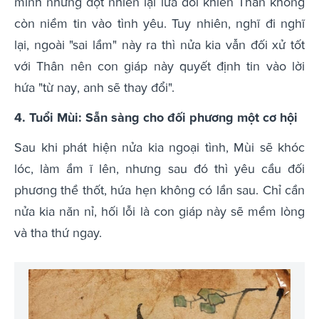
mình nhưng đột nhiên lại lừa dối khiến Thân không
còn niềm tin vào tình yêu. Tuy nhiên, nghĩ đi nghĩ
lại, ngoài "sai lầm" này ra thì nửa kia vẫn đối xử tốt
với Thân nên con giáp này quyết định tin vào lời
hứa "từ nay, anh sẽ thay đổi".
4. Tuổi Mùi: Sẵn sàng cho đối phương một cơ hội
Sau khi phát hiện nửa kia ngoại tình, Mùi sẽ khóc
lóc, làm ầm ĩ lên, nhưng sau đó thì yêu cầu đối
phương thề thốt, hứa hẹn không có lần sau. Chỉ cần
nửa kia năn nỉ, hối lỗi là con giáp này sẽ mềm lòng
và tha thứ ngay.