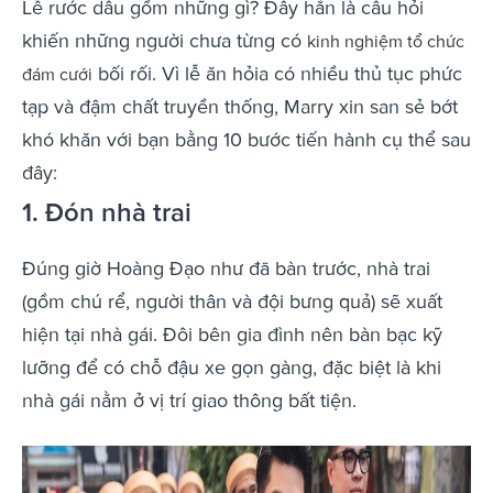
Lễ rước dâu gồm những gì? Đây hẳn là câu hỏi
khiến những người chưa từng có
kinh nghiệm tổ chức
bối rối. Vì lễ ăn hỏia có nhiều thủ tục phức
đám cưới
tạp và đậm chất truyền thống, Marry xin san sẻ bớt
khó khăn với bạn bằng 10 bước tiến hành cụ thể sau
đây:
1. Đón nhà trai
Đúng giờ Hoàng Đạo như đã bàn trước, nhà trai
(gồm chú rể, người thân và đội bưng quả) sẽ xuất
hiện tại nhà gái. Đôi bên gia đình nên bàn bạc kỹ
lưỡng để có chỗ đậu xe gọn gàng, đặc biệt là khi
nhà gái nằm ở vị trí giao thông bất tiện.