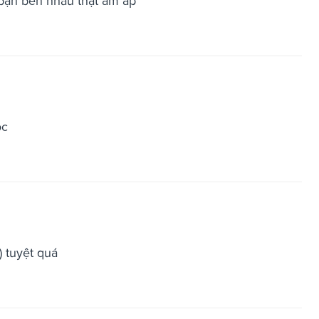
 bạn bên nhau thật ấm áp
ộc
) tuyệt quá