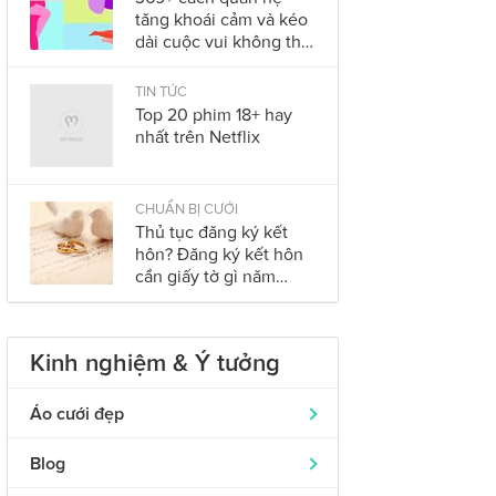
tăng khoái cảm và kéo
dài cuộc vui không thể
bỏ qua trong năm
2023
TIN TỨC
Top 20 phim 18+ hay
nhất trên Netflix
CHUẨN BỊ CƯỚI
Thủ tục đăng ký kết
hôn? Đăng ký kết hôn
cần giấy tờ gì năm
2023?
Kinh nghiệm & Ý tưởng
Áo cưới đẹp
Áo dài cưới
319
Blog
Nhẫn cưới đẹp
242