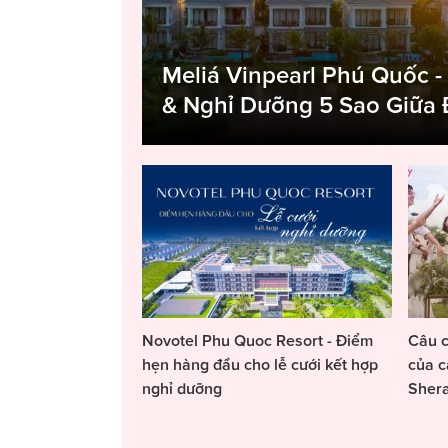
Meliá Vinpearl Phú Quốc -
& Nghỉ Dưỡng 5 Sao Giữa
Novotel Phu Quoc Resort - Điểm
Câu c
hẹn hàng đầu cho lễ cưới kết hợp
của c
nghỉ dưỡng
Sher