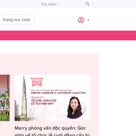
trang suc cuoi
Marry phỏng vấn độc quyền: Góc
nhìn về tổ chức lễ cưới đẳng cấp từ