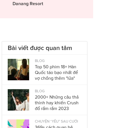
Danang Resort
Bài viết được quan tâm
BLOG
Top 50 phim 18+ Hàn
Quốc táo bạo nhất để
vợ chồng thêm "lửa"
BLOG
2000+ Những câu thả
thính hay khiến Crush
đổ rầm rầm 2023
CHUYỆN “YÊU” SAU CƯỚI
369+ cách quan hệ