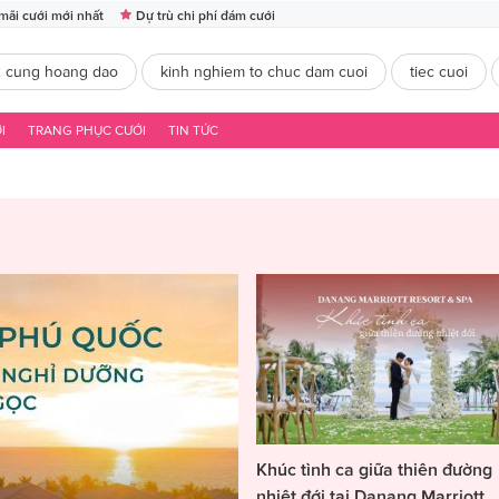
mãi cưới mới nhất
Dự trù chi phí đám cưới
2 cung hoang dao
kinh nghiem to chuc dam cuoi
tiec cuoi
I
TRANG PHỤC CƯỚI
TIN TỨC
Khúc tình ca giữa thiên đường
nhiệt đới tại Danang Marriott