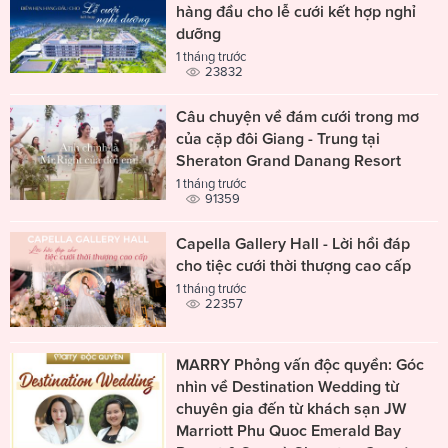
hàng đầu cho lễ cưới kết hợp nghỉ
dưỡng
1 tháng trước
23832
Câu chuyện về đám cưới trong mơ
của cặp đôi Giang - Trung tại
Sheraton Grand Danang Resort
1 tháng trước
91359
Capella Gallery Hall - Lời hồi đáp
cho tiệc cưới thời thượng cao cấp
1 tháng trước
22357
MARRY Phỏng vấn độc quyền: Góc
nhìn về Destination Wedding từ
chuyên gia đến từ khách sạn JW
Marriott Phu Quoc Emerald Bay