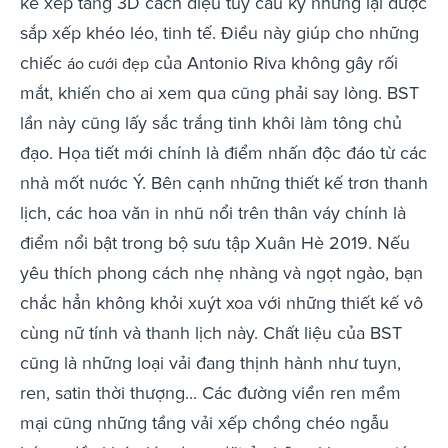
kế xếp tầng 3D cách điệu tuy cầu kỳ nhưng lại được
sắp xếp khéo léo, tinh tế. Điều này giúp cho những
chiếc
của Antonio Riva không gây rối
áo cưới đẹp
mắt, khiến cho ai xem qua cũng phải say lòng. BST
lần này cũng lấy sắc trắng tinh khôi làm tông chủ
đạo. Họa tiết mới chính là điểm nhấn độc đáo từ các
nhà mốt nước Ý. Bên cạnh những thiết kế trơn thanh
lịch, các hoa văn in nhũ nổi trên thân váy chính là
điểm nổi bật trong bộ sưu tập Xuân Hè 2019. Nếu
yêu thích phong cách nhẹ nhàng và ngọt ngào, bạn
chắc hẳn không khỏi xuýt xoa với những thiết kế vô
cùng nữ tính và thanh lịch này. Chất liệu của BST
cũng là những loại vải đang thịnh hành như tuyn,
ren, satin thời thượng... Các đường viền ren mềm
mại cũng những tầng vải xếp chồng chéo ngẫu