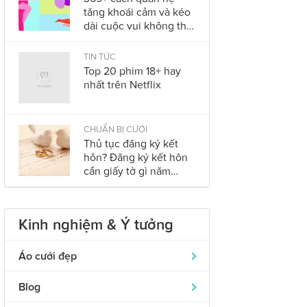
tăng khoái cảm và kéo
dài cuộc vui không thể
bỏ qua trong năm
2023
TIN TỨC
Top 20 phim 18+ hay
nhất trên Netflix
CHUẨN BỊ CƯỚI
Thủ tục đăng ký kết
hôn? Đăng ký kết hôn
cần giấy tờ gì năm
2023?
Kinh nghiệm & Ý tưởng
Áo cưới đẹp
Áo dài cưới
319
Blog
Nhẫn cưới đẹp
242