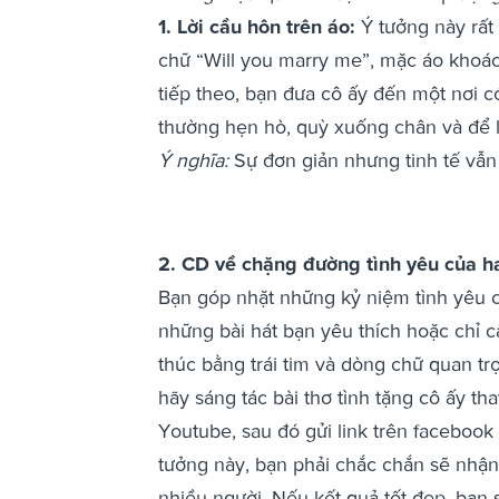
1. Lời cầu hôn trên áo:
Ý tưởng này rất
chữ “Will you marry me”, mặc áo khoác
tiếp theo, bạn đưa cô ấy đến một nơi 
thường hẹn hò, quỳ xuống chân và để l
Ý nghĩa:
Sự đơn giản nhưng tinh tế vẫn 
2. CD về chặng đường tình yêu của ha
Bạn góp nhặt những kỷ niệm tình yêu c
những bài hát bạn yêu thích hoặc chỉ cầ
thúc bằng trái tim và dòng chữ quan trọ
hãy sáng tác bài thơ tình tặng cô ấy th
Youtube, sau đó gửi link trên facebook
tưởng này, bạn phải chắc chắn sẽ nhận 
nhiều người. Nếu kết quả tốt đẹp, bạn 