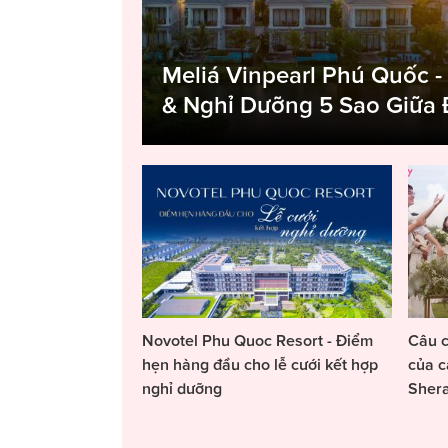
Meliá Vinpearl Phú Quốc -
& Nghỉ Dưỡng 5 Sao Giữa
Novotel Phu Quoc Resort - Điểm
Câu c
hẹn hàng đầu cho lễ cưới kết hợp
của c
nghỉ dưỡng
Sher