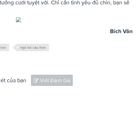
ưởng cưới tuyệt vời. Chỉ cần tình yêu đủ chín, bạn sẽ
Bích Vân
 hon
ngo loi cau hon
xét của bạn
Viết Đánh Giá