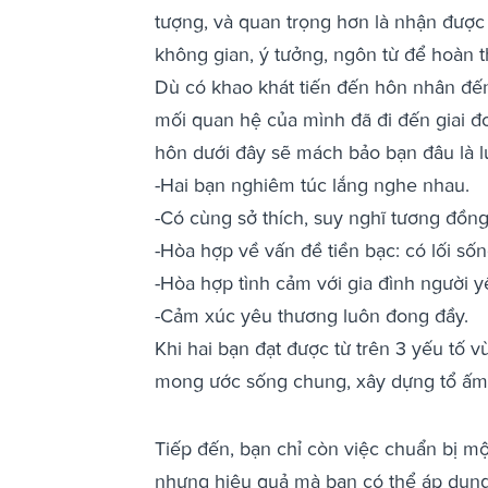
tượng, và quan trọng hơn là nhận được 
không gian, ý tưởng, ngôn từ để hoàn t
Dù có khao khát tiến đến hôn nhân đến 
mối quan hệ của mình đã đi đến giai đo
hôn dưới đây sẽ mách bảo bạn đâu là lú
-Hai bạn nghiêm túc lắng nghe nhau.
-Có cùng sở thích, suy nghĩ tương đồng
-Hòa hợp về vấn đề tiền bạc: có lối sốn
-Hòa hợp tình cảm với gia đình người y
-Cảm xúc yêu thương luôn đong đầy.
Khi hai bạn đạt được từ trên 3 yếu tố v
mong ước sống chung, xây dựng tổ ấm
Tiếp đến, bạn chỉ còn việc chuẩn bị mộ
nhưng hiệu quả mà bạn có thể áp dụng