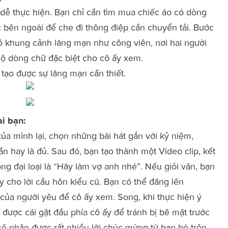
 dễ thực hiện. Bạn chỉ cần tìm mua chiếc áo có dòng
 bên ngoài để che đi thông điệp cần chuyển tải. Bước
có khung cảnh lãng mạn như công viên, nơi hai người
ộ dòng chữ đặc biệt cho cô ấy xem.
tạo được sự lãng mạn cần thiết.
i bạn:
ủa mình lại, chọn những bài hát gắn với kỷ niệm,
n hay là đủ. Sau đó, bạn tạo thành một Video clip, kết
ng đại loại là “Hãy làm vợ anh nhé”. Nếu giỏi văn, bạn
ay cho lời cầu hôn kiểu cũ. Bạn có thể đăng lên
 của người yêu để cô ấy xem. Song, khi thực hiện ý
được cái gật đầu phía cô ấy để tránh bị bẽ mặt trước
sẽ nhận được rất nhiều lời chúc mừng từ bạn bè trên