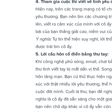
4. Tham gia cuộc thi viết về tình yêu 
Hiện nay, trên các trang mạng có tố chứ
yêu thương. Bạn nên tìm các chương tr
lên, viết ra cảm xúc của mình với cô ấy
bài của bạn thắng giải cao, niềm vui củ
Ý nghĩa:
Tự tin thể hiện suy nghĩ, lời 
được trái tim cô ấy.
5. Lời cầu hôn cổ điển bằng thư tay:
Khi công nghệ phủ sóng, email, chat b
thư tình viết tay bị mất dần vị thế. So
hôn lãng mạn. Bạn cứ thử thực hiện nga
xúc với thật nhiều lời yêu thương, thể 
cuộc đời mình. Cuối lá thư, bạn đề ngh
nghĩa là cô ấy đã sẵn sàng cho một gia
bạn nên chờ dịp khác vì cô ấy vẫn còn 