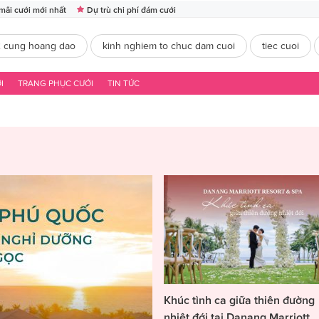
mãi cưới mới nhất
Dự trù chi phí đám cưới
2 cung hoang dao
kinh nghiem to chuc dam cuoi
tiec cuoi
I
TRANG PHỤC CƯỚI
TIN TỨC
Khúc tình ca giữa thiên đường
nhiệt đới tại Danang Marriott