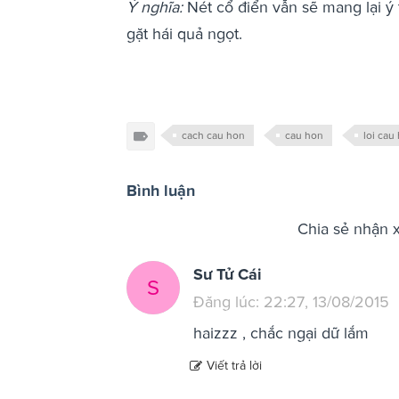
Ý nghĩa:
Nét cổ điển vẫn sẽ mang lại ý t
gặt hái quả ngọt.
cach cau hon
cau hon
loi cau
Bình luận
Chia sẻ nhận 
Sư Tử Cái
S
Đăng lúc: 22:27, 13/08/2015
haizzz , chắc ngại dữ lắm
Viết trả lời