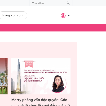
trang suc cuoi
Marry phỏng vấn độc quyền: Góc
nhìn về tổ chức lễ cưới đẳng cấp từ