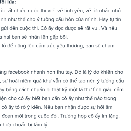
đôi lứa:
c rất nhiều cuộc thi viết về tình yêu, về lời nhắn nhủ
ình như thế cho ý tưởng cầu hôn của mình. Hãy tự tin
 gửi đến cuộc thi. Cô ấy đọc được sẽ rất vui. Và nếu
a hai bạn sẽ nhân lên gấp bội.
thổ lộ để nâng lên cảm xúc yêu thương, bạn sẽ chạm
ằng facebook nhanh hơn thư tay. Đó là lý do khiến cho
ng, sự hoài niệm quá khứ vẫn có thể tạo nên ý tưởng cầu
y bằng cách chuẩn bị thật kỹ một lá thư tình giàu cảm
hiện cho cô ấy biết bạn cần cô ấy như thế nào trong
ị cô ấy tỏ rõ ý kiến. Nếu bạn nhận được sự hồi âm
i đoạn mới trong cuộc đời. Trường hợp cô ấy im lặng,
chưa chuẩn bị tâm lý.