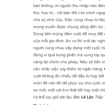
bạn không có nguồn thu nhập nào đán
thọ, hưu trí… với bạn đời của mình nga
cho sự vĩnh cửu. Việc cùng nhau lo liệ
mong muốn được chung sống đến lúc đ
Dùng tiền mừng đám cưới để mua đất cất
của mỗi gia đình. An cư thì mới lạc ng
người cùng nhau xây dựng một cuộc hô
đừng vì quá hưng phấn mà vung tay qu
năng tài chính cho phép. Nếu số tiền 
cân nhắc việc vay thêm từ ngân hàng.
cưới không đủ nhiều để đầu tư hay tiế
món đồ nào đó để phục vụ cho cuộc số
xe mới, một cái ti-vi thật tốt hay một 
có thể lưu giữ dài lâu. Bài:
Lê Lộc
Tiếp 