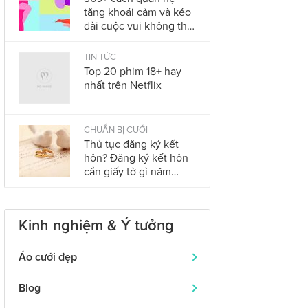
tăng khoái cảm và kéo
dài cuộc vui không thể
bỏ qua trong năm
2023
TIN TỨC
Top 20 phim 18+ hay
nhất trên Netflix
CHUẨN BỊ CƯỚI
Thủ tục đăng ký kết
hôn? Đăng ký kết hôn
cần giấy tờ gì năm
2023?
Kinh nghiệm & Ý tưởng
Áo cưới đẹp
Áo dài cưới
319
Blog
Nhẫn cưới đẹp
242