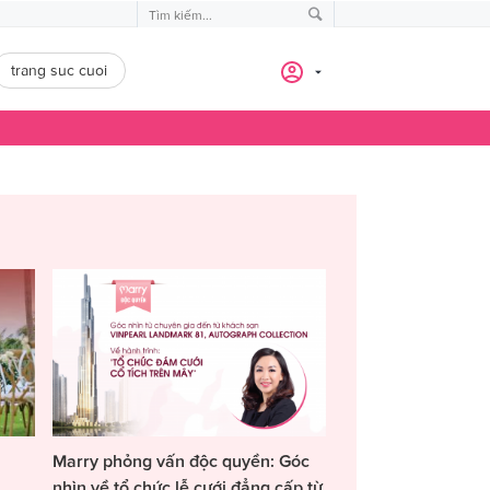
trang suc cuoi
Marry phỏng vấn độc quyền: Góc
nhìn về tổ chức lễ cưới đẳng cấp từ