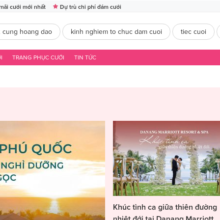
mãi cưới mới nhất
Dự trù chi phí đám cưới
2 cung hoang dao
kinh nghiem to chuc dam cuoi
tiec cuoi
I
TRANG PHỤC CƯỚI
TIN TỨC
Khúc tình ca giữa thiên đường
nhiệt đới tại Danang Marriott