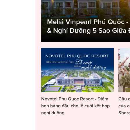
Meliá Vinpearl Phú Quốc -
& Nghỉ Dưỡng 5 Sao Giữa
Novotel Phu Quoc Resort - Điểm
Câu c
hẹn hàng đầu cho lễ cưới kết hợp
của c
nghỉ dưỡng
Sher