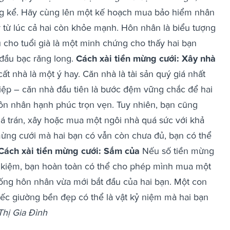
g kể. Hãy cùng lên một kế hoạch mua bảo hiểm nhân
y từ lúc cả hai còn khỏe mạnh. Hôn nhân là biểu tượng
u cho tuổi già là một minh chứng cho thấy hai bạn
ầu bạc răng long.
Cách xài tiền mừng cưới: Xây nhà
 nhà là một ý hay. Căn nhà là tài sản quý giá nhất
hiệp – căn nhà đầu tiên là bước đệm vững chắc để hai
n nhân hạnh phúc trọn vẹn. Tuy nhiên, bạn cũng
á trán, xây hoặc mua một ngôi nhà quá sức với khả
mừng cưới mà hai bạn có vẫn còn chưa đủ, bạn có thể
Cách xài tiền mừng cưới: Sắm của
Nếu số tiền mừng
t kiệm, bạn hoàn toàn có thể cho phép mình mua một
ng hôn nhân vừa mới bắt đầu của hai bạn. Một con
chiếc giường bền đẹp có thể là vật kỷ niệm mà hai bạn
Thị Gia Đình