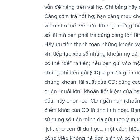
vẫn đè nặng trên vai họ. Chi bằng hãy
Càng sớm trả hết hợ; bạn càng mau chó
kiệm cho tuổi về hưu. Không những thế
số lãi mà bạn phải trả cũng càng lớn lê
Hãy ưu tiên thanh toán những khoản va
khi tiếp tục xóa sổ những khoản nợ dà
có thể “đẻ” ra tiền; nếu bạn gửi vào một
chứng chỉ tiền gửi (CD) là phương án ư
chứng khoán, lãi suất của CD; cũng ca
quên “nuôi lớn” khoản tiết kiệm của b
đầu, hãy chọn loại CD ngắn hạn (khoản
điểm khác của CD là tính linh hoạt. B
sử dụng số tiền mình đã gửi theo ý m
lịch, cho con đi du học… một cách hiệ
công việc không hề đơn giản và có ý ng