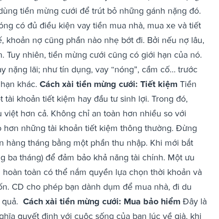
 dùng tiền mừng cưới để trút bỏ những gánh nặng đó.
ng có đủ điều kiện vay tiền mua nhà, mua xe và tiết
, khoản nợ cũng phần nào nhẹ bớt đi. Bởi nếu nợ lâu,
n. Tuy nhiên, tiền mừng cưới cũng có giới hạn của nó.
y nặng lãi; như tín dụng, vay “nóng”, cầm cố… trước
i hạn khác.
Cách xài tiền mừng cưới: Tiết kiệm
Tiền
 tài khoản tiết kiệm hay đầu tư sinh lợi. Trong đó,
u việt hơn cả. Không chỉ an toàn hơn nhiều so với
o hơn những tài khoản tiết kiệm thông thường. Đừng
ạn hàng tháng bằng một phần thu nhập. Khi mới bắt
g ba tháng) để đảm bảo khả năng tài chính. Một ưu
ạn hoàn toàn có thể nắm quyền lựa chọn thời khoản và
uốn. CD cho phép bạn dành dụm để mua nhà, đi du
u quả.
Cách xài tiền mừng cưới: Mua bảo hiểm
Đây là
hĩa quyết định với cuộc sống của bạn lúc về già, khi