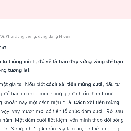
ưới: Khui đúng thùng, dùng đúng khoản
2047
u tư thông minh, đó sẽ là bàn đạp vững vàng để bạn
ng tương lai.
ột gia tài. Nếu biết
cách xài tiền mừng cưới
, đầu tư
g để bạn có một cuộc sống gia đình ổn định trong
ng khoản này một cách hiệu quả.
Cách xài tiền mừng
 vạy; vay mượn mới có tiền tổ chức đám cưới. Rồi sau
ều năm. Một đám cưới tiết kiệm, văn minh theo đời sống
người. Song, những khoản vay làm ăn, nợ thẻ tín dụng…