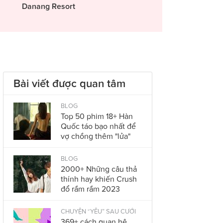
Danang Resort
Bài viết được quan tâm
BLOG
Top 50 phim 18+ Hàn
Quốc táo bạo nhất để
vợ chồng thêm "lửa"
BLOG
2000+ Những câu thả
thính hay khiến Crush
đổ rầm rầm 2023
CHUYỆN “YÊU” SAU CƯỚI
369+ cách quan hệ