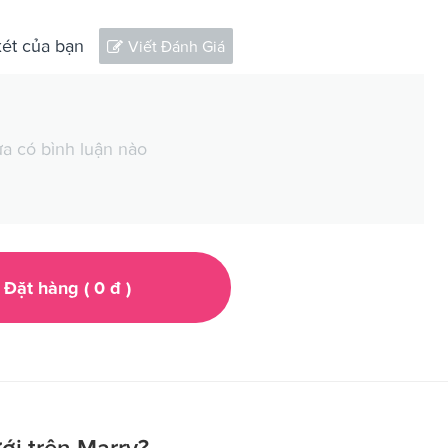
xét của bạn
Viết Đánh Giá
a có bình luận nào
Đặt hàng (
0
đ
)
ới trên Marry?