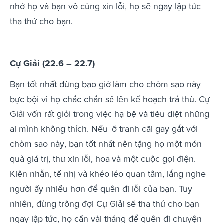
nhớ họ và bạn vô cùng xin lỗi, họ sẽ ngay lập tức
tha thứ cho bạn.
Cự Giải (22.6 – 22.7)
Bạn tốt nhất đừng bao giờ làm cho chòm sao này
bực bội vì họ chắc chắn sẽ lên kế hoạch trả thù. Cự
Giải vốn rất giỏi trong việc hạ bệ và tiêu diệt những
ai mình không thích. Nếu lỡ tranh cãi gay gắt với
chòm sao này, bạn tốt nhất nên tặng họ một món
quà giá trị, thư xin lỗi, hoa và một cuộc gọi điện.
Kiên nhẫn, tế nhị và khéo léo quan tâm, lắng nghe
người ấy nhiều hơn để quên đi lỗi của bạn. Tuy
nhiên, đừng trông đợi Cự Giải sẽ tha thứ cho bạn
ngay lập tức, họ cần vài tháng để quên đi chuyện