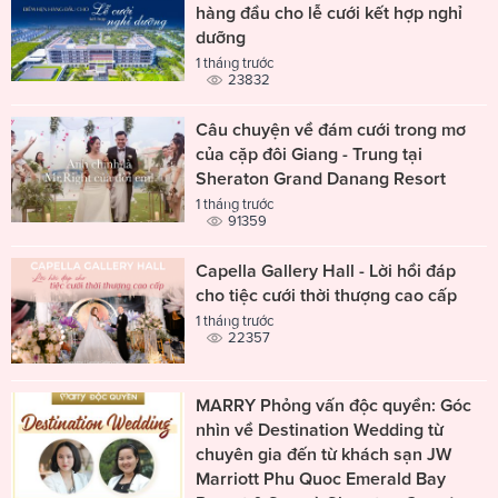
hàng đầu cho lễ cưới kết hợp nghỉ
dưỡng
1 tháng trước
23832
Câu chuyện về đám cưới trong mơ
của cặp đôi Giang - Trung tại
Sheraton Grand Danang Resort
1 tháng trước
91359
Capella Gallery Hall - Lời hồi đáp
cho tiệc cưới thời thượng cao cấp
1 tháng trước
22357
MARRY Phỏng vấn độc quyền: Góc
nhìn về Destination Wedding từ
chuyên gia đến từ khách sạn JW
Marriott Phu Quoc Emerald Bay