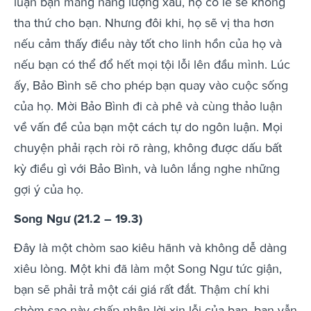
luận bạn mang năng lượng xấu, họ có lẽ sẽ không
tha thứ cho bạn. Nhưng đôi khi, họ sẽ vị tha hơn
nếu cảm thấy điều này tốt cho linh hồn của họ và
nếu bạn có thể đổ hết mọi tội lỗi lên đầu mình. Lúc
ấy, Bảo Bình sẽ cho phép bạn quay vào cuộc sống
của họ. Mời Bảo Bình đi cà phê và cùng thảo luận
về vấn đề của bạn một cách tự do ngôn luận. Mọi
chuyện phải rạch ròi rõ ràng, không được dấu bất
kỳ điều gì với Bảo Bình, và luôn lắng nghe những
gợi ý của họ.
Song Ngư (21.2 – 19.3)
Đây là một chòm sao kiêu hãnh và không dễ dàng
xiêu lòng. Một khi đã làm một Song Ngư tức giận,
bạn sẽ phải trả một cái giá rất đắt. Thậm chí khi
chòm sao này chấp nhận lời xin lỗi của bạn, bạn vẫn