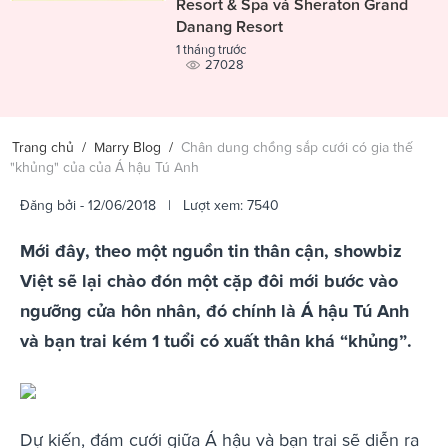
Resort & Spa và Sheraton Grand
Danang Resort
1 tháng trước
27028
Trang chủ
/
Marry Blog
/
Chân dung chồng sắp cưới có gia thế
"khủng" của của Á hậu Tú Anh
Đăng bởi
- 12/06/2018 | Lượt xem: 7540
Mới đây, theo một nguồn tin thân cận, showbiz
Việt sẽ lại chào đón một cặp đôi mới bước vào
ngưỡng cửa hôn nhân, đó chính là Á hậu Tú Anh
và bạn trai kém 1 tuổi có xuất thân khá “khủng”.
Dự kiến, đám cưới giữa Á hậu và bạn trai sẽ diễn ra