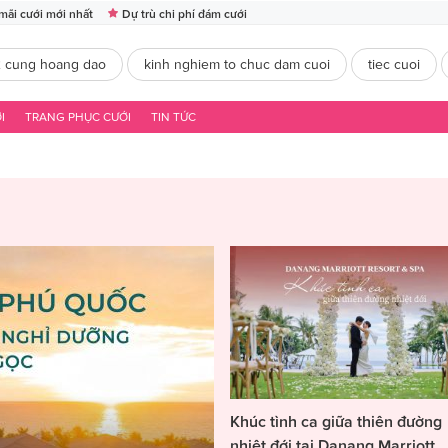
mãi cưới mới nhất
Dự trù chi phí đám cưới
2 cung hoang dao
kinh nghiem to chuc dam cuoi
tiec cuoi
I
TRANG PHỤC CƯỚI
TIN TỨC
Khúc tình ca giữa thiên đường
nhiệt đới tại Danang Marriott