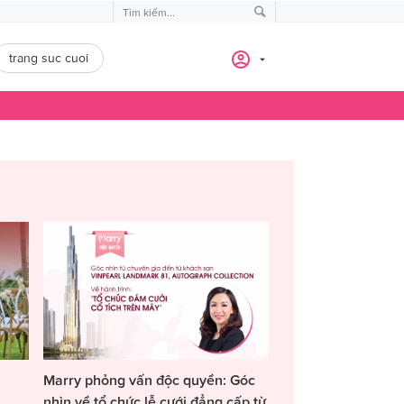
trang suc cuoi
Marry phỏng vấn độc quyền: Góc
nhìn về tổ chức lễ cưới đẳng cấp từ