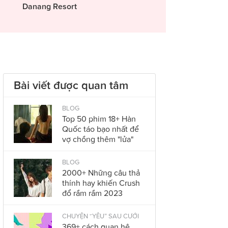
Danang Resort
Bài viết được quan tâm
BLOG
Top 50 phim 18+ Hàn
Quốc táo bạo nhất để
vợ chồng thêm "lửa"
BLOG
2000+ Những câu thả
thính hay khiến Crush
đổ rầm rầm 2023
CHUYỆN “YÊU” SAU CƯỚI
369+ cách quan hệ