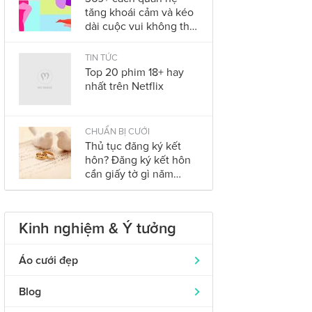
tăng khoái cảm và kéo
dài cuộc vui không thể
bỏ qua trong năm
2023
TIN TỨC
Top 20 phim 18+ hay
nhất trên Netflix
CHUẨN BỊ CƯỚI
Thủ tục đăng ký kết
hôn? Đăng ký kết hôn
cần giấy tờ gì năm
2023?
Kinh nghiệm & Ý tưởng
Áo cưới đẹp
Áo dài cưới
319
Blog
Nhẫn cưới đẹp
242