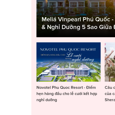
Meliá Vinpearl Phú Quốc -
& Nghỉ Dưỡng 5 Sao Giữa
Novotel Phu Quoc Resort - Điểm
Câu c
hẹn hàng đầu cho lễ cưới kết hợp
của c
nghỉ dưỡng
Sher