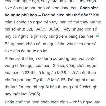
chiếc áo ngực đẹp, sexy. Mà đó là phải luôn chọn
size áo ngực phù hợp với vóc dáng bạn.
Chọn size
áo ngực phù hợp – Đọc số size như thế nào??
Khi
cầm 1 chiếc áo ngực trên tay, bạn có thể thấy những
chỉ số như: 32B, 34/75, 36/80… Vậy những con số
này có nghĩa là gì? Hãy cùng xem bảng sau nhé:
Bảng tham khảo cỡ áo ngực Như vậy cách đọc số
size của áo ngực đó là:
Phần số: thể hiện cỡ lưng áo tương ứng với so đo
vòng chân ngực của bạn. Giả sử, vòng chân ngực
của bạn là 83 thì cỡ lưng áo là 38. 1 số áo đo theo
chuẩn phương Tây thì sẽ là số 85. Để người mua
thuận tiện hơn thì người bán thường ghi 2 cách ghi
này một lúc: 38(85).
Phần chữ: thể hiện chân lệch đỉnh – chân ngực ứng