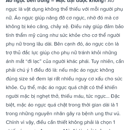
Áo ngực bên trong – Mặc đại được không?
Áo
ngực là vật dụng không thể thiếu với mỗi người phụ
nữ. Áo ngực giúp nâng đỡ cơ ngực, nhờ đó mà cơ
không bị kéo căng, chảy xệ. Điều này giúp đảm bảo
tính thẩm mỹ cũng như sức khỏe cho cơ thể người
phụ nữ trong lâu dài. Bên cạnh đó, áo ngực còn là
trợ thủ đắc lực giúp cho phụ nữ tránh khỏi những
ánh mắt “đi lạc” của người khác phái. Tuy nhiên, cần
phải chú ý 1 điều đó là: nếu mặc áo ngực không
đúng size sẽ đem lại rất nhiều nguy cơ xấu cho sức
khỏe. Cụ thể, mặc áo ngực quá chật có thể khiến
người mặc bị nghẹt thở, thiếu máu, tức ngực… Đặc
biệt, mặc áo ngực quá chật trong thời gian dài là 1
trong những nguyên nhân gây ra bệnh ung thư vú.
Chính vì vậy, điều cần thiết không phải là chọn 1