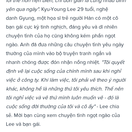
lời thề non hẹn biển, chỉ đơn giản là cùng nhau bình
yên qua ngày".
Kyu-Young Lee 29 tuổi, nghệ
danh Gyung, một họa sĩ trẻ người Hàn có một cô
bạn gái cực kỳ tinh nghịch, đáng yêu và dĩ nhiên
chuyện tình của họ cũng không kém phần ngọt
ngào. Anh đã đưa những câu chuyện tình yêu ngày
thường của mình vào bộ truyện tranh ngắn và
nhanh chóng được đón nhận nồng nhiệt.
"Tôi quyết
định vẽ lại cuộc sống của chính mình sau khi nghỉ
việc ở công ty. Khi làm việc, tôi phải vẽ theo ý người
khác, không hề là những thứ tôi yêu thích. Thế nên
tôi nghỉ việc và vẽ thứ mình luôn muốn vẽ - đó là
cuộc sống đời thường của tôi và cô ấy"
- Lee chia
sẻ. Mời bạn cùng xem chuyện tình ngọt ngào của
Lee và bạn gái.