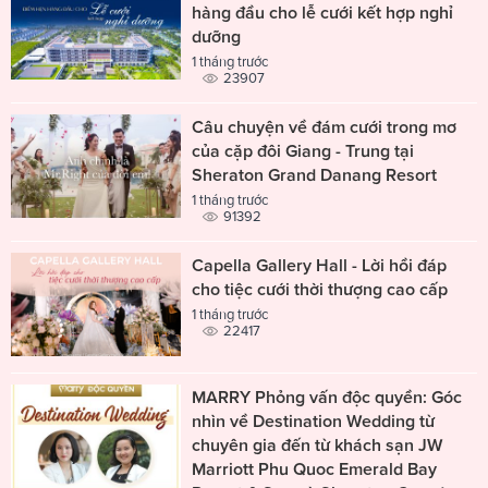
hàng đầu cho lễ cưới kết hợp nghỉ
dưỡng
1 tháng trước
23907
Câu chuyện về đám cưới trong mơ
của cặp đôi Giang - Trung tại
Sheraton Grand Danang Resort
1 tháng trước
91392
Capella Gallery Hall - Lời hồi đáp
cho tiệc cưới thời thượng cao cấp
1 tháng trước
22417
MARRY Phỏng vấn độc quyền: Góc
nhìn về Destination Wedding từ
chuyên gia đến từ khách sạn JW
Marriott Phu Quoc Emerald Bay