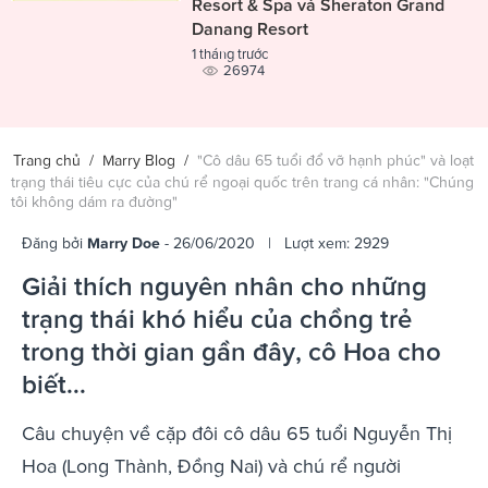
Resort & Spa và Sheraton Grand
Danang Resort
1 tháng trước
26974
Trang chủ
/
Marry Blog
/
"Cô dâu 65 tuổi đổ vỡ hạnh phúc" và loạt
trạng thái tiêu cực của chú rể ngoại quốc trên trang cá nhân: "Chúng
tôi không dám ra đường"
Đăng bởi
Marry Doe
- 26/06/2020 | Lượt xem: 2929
Giải thích nguyên nhân cho những
trạng thái khó hiểu của chồng trẻ
trong thời gian gần đây, cô Hoa cho
biết...
Câu chuyện về cặp đôi cô dâu 65 tuổi Nguyễn Thị
Hoa (Long Thành, Đồng Nai) và chú rể người