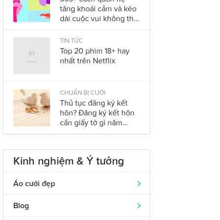
tăng khoái cảm và kéo
dài cuộc vui không thể
bỏ qua trong năm
2023
TIN TỨC
Top 20 phim 18+ hay
nhất trên Netflix
CHUẨN BỊ CƯỚI
Thủ tục đăng ký kết
hôn? Đăng ký kết hôn
cần giấy tờ gì năm
2023?
Kinh nghiệm & Ý tưởng
Áo cưới đẹp
Áo dài cưới
319
Blog
Nhẫn cưới đẹp
242