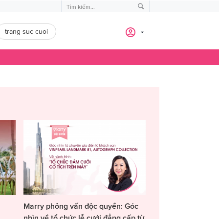
trang suc cuoi
Marry phỏng vấn độc quyền: Góc
nhìn về tổ chức lễ cưới đẳng cấp từ