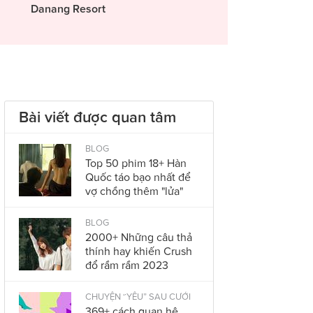
Danang Resort
Bài viết được quan tâm
BLOG
Top 50 phim 18+ Hàn
Quốc táo bạo nhất để
vợ chồng thêm "lửa"
BLOG
2000+ Những câu thả
thính hay khiến Crush
đổ rầm rầm 2023
CHUYỆN “YÊU” SAU CƯỚI
369+ cách quan hệ