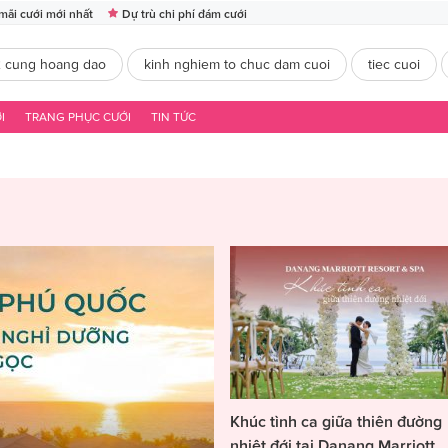
mãi cưới mới nhất
Dự trù chi phí đám cưới
2 cung hoang dao
kinh nghiem to chuc dam cuoi
tiec cuoi
I
TRANG PHỤC CƯỚI
TIN TỨC
Khúc tình ca giữa thiên đường
nhiệt đới tại Danang Marriott