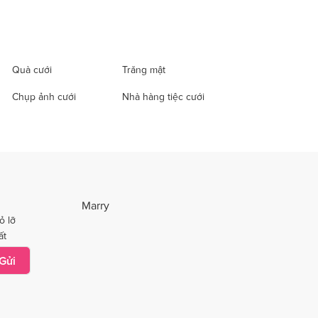
Quà cưới
Trăng mật
Chụp ảnh cưới
Nhà hàng tiệc cưới
Marry
ỏ lỡ
ất
Gửi