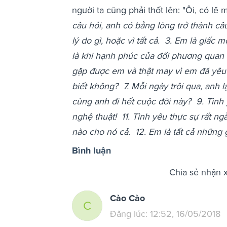
người ta cũng phải thốt lên: "Ôi, có lẽ 
câu hỏi, anh có bằng lòng trở thành câu
lý do gì, hoặc vì tất cả.
3. Em là giấc 
là khi hạnh phúc của đối phương quan 
gặp được em và thật may vì em đã yêu
biết không?
7. Mỗi ngày trôi qua, anh 
cùng anh đi hết cuộc đời này?
9. Tình 
nghệ thuật!
11. Tình yêu thực sự rất n
nào cho nó cả.
12. Em là tất cả những 
Bình luận
Chia sẻ nhận 
Cào Cào
C
Đăng lúc: 12:52, 16/05/2018