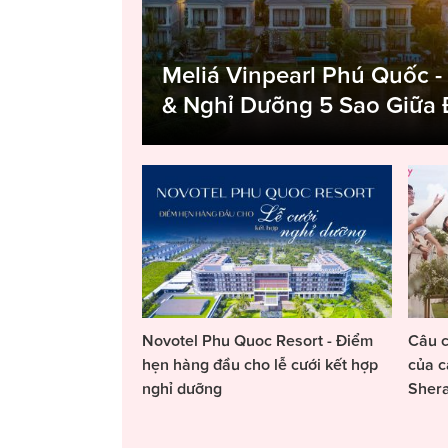
Meliá Vinpearl Phú Quốc -
& Nghỉ Dưỡng 5 Sao Giữa
Novotel Phu Quoc Resort - Điểm
Câu c
hẹn hàng đầu cho lễ cưới kết hợp
của c
nghỉ dưỡng
Sher